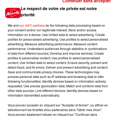
Continuer sans accepter
Gagnez vos places pour le
Le respect de votre vie privée est notre
Festival du Roi Arthur 2026 !
priorité
We and
our (447) partners
do the following data processing based on
your consent and/or our legitimate interest: Store and/or access
information on a device; Use limited data to select advertising; Create
profiles for personalised advertising; Use profiles to select personalised
Gagnez vos entrées pour le
advertising; Measure advertising performance; Measure content
Musée du Sport Automobile au
performance; Understand audiences through statistics or combinations
Mans !
of data from different sources; Develop and improve services; Create
profiles to personalise content; Use profiles to select personalised
content; Use limited data to select content; Ensure security, prevent and
detect fraud, and fix errors; Deliver and present advertising and content;
Save and communicate privacy choices. These technologies may
Alouette vous invite à
process personal data such as IP address and browsing data to offer
Futuroscope Xperiences !
following functionalities: Identify devices based on information actively
requested; Use precise geolocation data; Match and combine data from
other data sources; Link different devices; Identify devices based on
information transmitted automatically.
Vous pouvez accepter en cliquant sur "Accepter et fermer", ou affiner en
sélectionnant les finalités et/ou partenaires dans "Gérer mes choix".
Le Duel - Gagnez votre balade
Vous pouvez également refuser en cliquant sur "Continuer sans