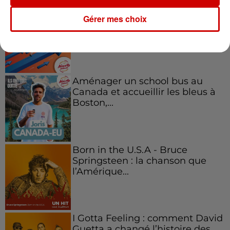
Kelly Massol, figure
Gérer mes choix
emblématique de
l'entrepreneuriat féminin
Aménager un school bus au
Canada et accueillir les bleus à
Boston,...
Born in the U.S.A - Bruce
Springsteen : la chanson que
l’Amérique...
I Gotta Feeling : comment David
Guetta a changé l’histoire des...