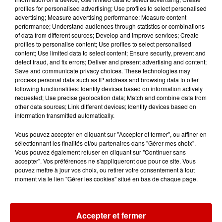
festival Marché Gourmand 2026
profiles for personalised advertising; Use profiles to select personalised
à Coulon !
advertising; Measure advertising performance; Measure content
performance; Understand audiences through statistics or combinations
of data from different sources; Develop and improve services; Create
profiles to personalise content; Use profiles to select personalised
content; Use limited data to select content; Ensure security, prevent and
Le Duel - Gagnez vos entrées
detect fraud, and fix errors; Deliver and present advertising and content;
pour l'un des zoos de nos
Save and communicate privacy choices. These technologies may
régions !
process personal data such as IP address and browsing data to offer
following functionalities: Identify devices based on information actively
requested; Use precise geolocation data; Match and combine data from
other data sources; Link different devices; Identify devices based on
information transmitted automatically.
Destination Vacances - Gagnez
votre séjour en famille au cœur
Vous pouvez accepter en cliquant sur "Accepter et fermer", ou affiner en
de la...
sélectionnant les finalités et/ou partenaires dans "Gérer mes choix".
Vous pouvez également refuser en cliquant sur "Continuer sans
accepter". Vos préférences ne s'appliqueront que pour ce site. Vous
pouvez mettre à jour vos choix, ou retirer votre consentement à tout
moment via le lien "Gérer les cookies" situé en bas de chaque page.
Podcasts
Voir plus
Accepter et fermer