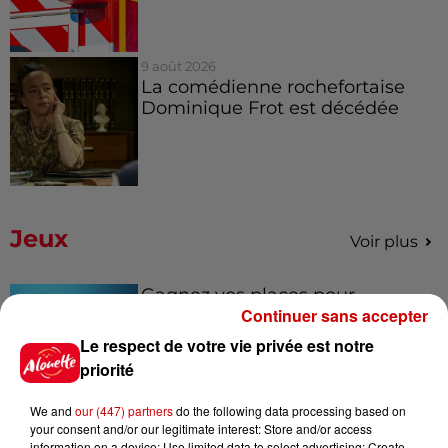
9 août 2026
La comédienne rochefortaise
Dominique Frot est décédée
Jeux
Voir plus
Gagnez vos places pour
Continuer sans accepter
l'événement Ride the Show à
Morlaix !
Le respect de votre vie privée est notre
priorité
We and
our (447) partners
do the following data processing based on
Gagnez vos places pour le
your consent and/or our legitimate interest: Store and/or access
information on a device; Use limited data to select advertising; Create