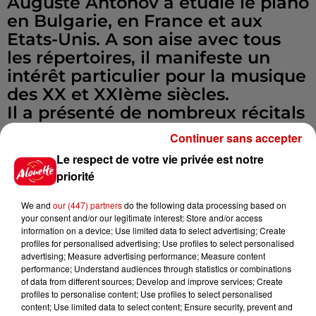
Auguste Antonov a étudié le piano
en Bulgarie, en France et aux
Etats-Unis. A son aise avec tous
les répertoires, il manifeste un
intérêt particulier pour la musique
des XX et XXIème siècles.
Il a présenté de nombreux récitals
et a notamment eu l’occasion de
Continuer sans accepter
jouer à plusieurs reprises des
Le respect de votre vie privée est notre
premières mondiales d’œuvres de
priorité
compositeurs contemporains
(Matthew Saunders, Gregory
We and
our (447) partners
do the following data processing based on
your consent and/or our legitimate interest: Store and/or access
Hutter, Michael Colgrass, Reina
information on a device; Use limited data to select advertising; Create
Murnak, Carter Pann... ) à travers
profiles for personalised advertising; Use profiles to select personalised
l’Amérique du Nord.
advertising; Measure advertising performance; Measure content
performance; Understand audiences through statistics or combinations
of data from different sources; Develop and improve services; Create
Programme :
profiles to personalise content; Use profiles to select personalised
content; Use limited data to select content; Ensure security, prevent and
Richard Addinsell : Concerto de