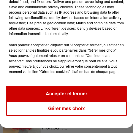
detect fraud, and fix errors; Deliver and present advertising and content;
Varsovie
Save and communicate privacy choices. These technologies may
process personal data such as IP address and browsing data to offer
Billy Joel : Reverie Fantasy (Film
following functionalities: Identify devices based on information actively
Noir)
requested; Use precise geolocation data; Match and combine data from
other data sources; Link different devices; Identify devices based on
Joe Hisaishi : The Twilight Shore,
information transmitted automatically.
Hana-Bi, Fantasia, Innocent, W
Nocturne, Il Porco Rosso
Vous pouvez accepter en cliquant sur "Accepter et fermer", ou affiner en
sélectionnant les finalités et/ou partenaires dans "Gérer mes choix".
Infos
Voir plus
Vous pouvez également refuser en cliquant sur "Continuer sans
accepter". Vos préférences ne s'appliqueront que pour ce site. Vous
pouvez mettre à jour vos choix, ou retirer votre consentement à tout
11h51
moment via le lien "Gérer les cookies" situé en bas de chaque page.
À LA UNE : incendies volontaires,
accident à La Rochelle et Choc...
Accepter et fermer
Gérer mes choix
11h28
Le Choc des terroirs : le Curé
Nantais ou le Chabichou du
Poitou ?...