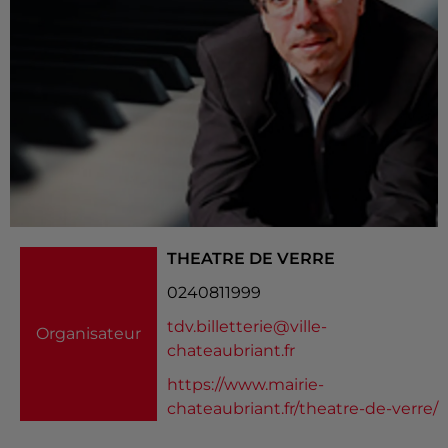
THEATRE DE VERRE
0240811999
tdv.billetterie@ville-
Organisateur
chateaubriant.fr
https://www.mairie-
chateaubriant.fr/theatre-de-verre/