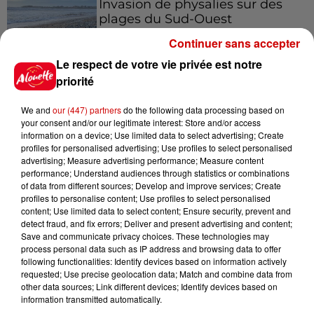
Invasion de physalies sur des
plages du Sud-Ouest
Continuer sans accepter
Le respect de votre vie privée est notre
priorité
Jeux
We and
our (447) partners
do the following data processing based on
Voir plus
your consent and/or our legitimate interest: Store and/or access
information on a device; Use limited data to select advertising; Create
Gagnez vos places pour le
profiles for personalised advertising; Use profiles to select personalised
advertising; Measure advertising performance; Measure content
Festival du Roi Arthur 2026 !
performance; Understand audiences through statistics or combinations
of data from different sources; Develop and improve services; Create
profiles to personalise content; Use profiles to select personalised
content; Use limited data to select content; Ensure security, prevent and
detect fraud, and fix errors; Deliver and present advertising and content;
Save and communicate privacy choices. These technologies may
Gagnez vos entrées pour le
process personal data such as IP address and browsing data to offer
Musée du Sport Automobile au
following functionalities: Identify devices based on information actively
Mans !
requested; Use precise geolocation data; Match and combine data from
other data sources; Link different devices; Identify devices based on
information transmitted automatically.