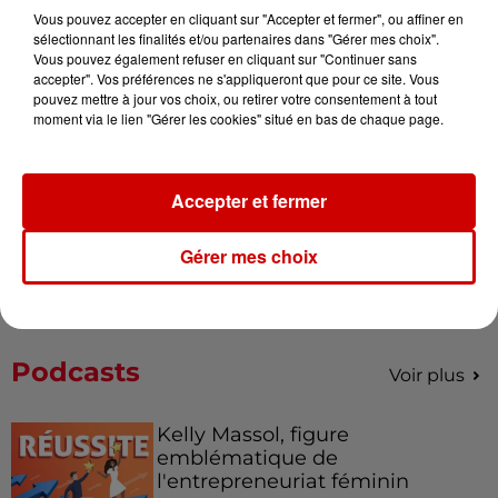
Vous pouvez accepter en cliquant sur "Accepter et fermer", ou affiner en
Alouette vous invite à
sélectionnant les finalités et/ou partenaires dans "Gérer mes choix".
Futuroscope Xperiences !
Vous pouvez également refuser en cliquant sur "Continuer sans
accepter". Vos préférences ne s'appliqueront que pour ce site. Vous
pouvez mettre à jour vos choix, ou retirer votre consentement à tout
moment via le lien "Gérer les cookies" situé en bas de chaque page.
Le Duel - Gagnez votre balade
Accepter et fermer
en jet ski !
Gérer mes choix
Podcasts
Voir plus
Kelly Massol, figure
emblématique de
l'entrepreneuriat féminin