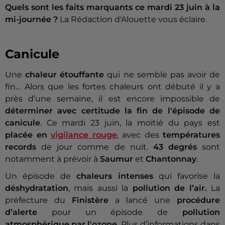
Quels sont les faits marquants ce mardi 23 juin à la
mi-journée ?
La Rédaction d'Alouette vous éclaire.
Canicule
Une
chaleur étouffante
qui ne semble pas avoir de
fin… Alors que les fortes chaleurs ont débuté il y a
près d’une semaine, il est encore impossible de
déterminer avec certitude la fin de l'épisode de
canicule
. Ce mardi 23 juin, la moitié du pays est
placée en
vigilance rouge
, avec des
températures
records
de jour comme de nuit.
43 degrés
sont
notamment à prévoir à
Saumur
et
Chantonnay
.
Un épisode de
chaleurs intenses
qui favorise la
déshydratation
, mais aussi la
pollution de l’air.
La
préfecture du
Finistère
a lancé une
procédure
d’alerte
pour un épisode de
pollution
atmosphérique par l'ozone
. Plus d’informations dans