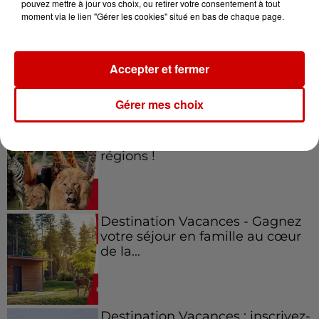
pouvez mettre à jour vos choix, ou retirer votre consentement à tout
moment via le lien "Gérer les cookies" situé en bas de chaque page.
Gagnez vos places pour le
festival Marché Gourmand 2026
à Coulon !
Accepter et fermer
Gérer mes choix
Le Duel - Gagnez vos entrées
pour l'un des zoos de nos
régions !
Destination Vacances - Gagnez
votre séjour en famille au cœur
de la...
Destination Vacances : inscrivez-