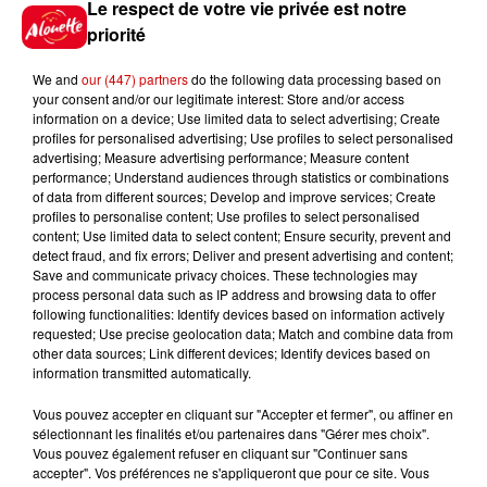
Le respect de votre vie privée est notre
Royan : elle tente d’écraser son
priorité
ex-conjoint et dit regretter...
We and
our (447) partners
do the following data processing based on
your consent and/or our legitimate interest: Store and/or access
information on a device; Use limited data to select advertising; Create
profiles for personalised advertising; Use profiles to select personalised
8 août 2026
advertising; Measure advertising performance; Measure content
Cambriolages : plus de 18 000
performance; Understand audiences through statistics or combinations
logements visités en juillet 2026,
of data from different sources; Develop and improve services; Create
en...
profiles to personalise content; Use profiles to select personalised
content; Use limited data to select content; Ensure security, prevent and
detect fraud, and fix errors; Deliver and present advertising and content;
Save and communicate privacy choices. These technologies may
7 août 2026
process personal data such as IP address and browsing data to offer
Pape Léon XIV en France : quel
following functionalities: Identify devices based on information actively
est son programme ?
requested; Use precise geolocation data; Match and combine data from
other data sources; Link different devices; Identify devices based on
information transmitted automatically.
Vous pouvez accepter en cliquant sur "Accepter et fermer", ou affiner en
sélectionnant les finalités et/ou partenaires dans "Gérer mes choix".
Vous pouvez également refuser en cliquant sur "Continuer sans
Jeux
accepter". Vos préférences ne s'appliqueront que pour ce site. Vous
Voir plus