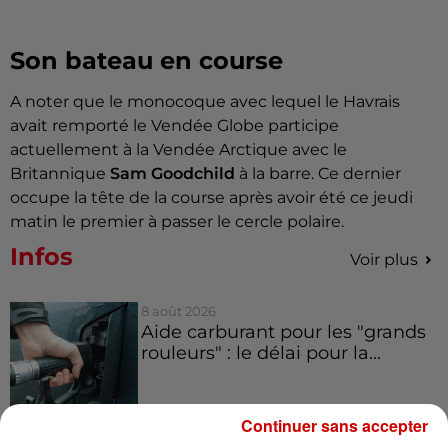
Son bateau en course
A noter que le monocoque avec lequel le Havrais
avait remporté le Vendée Globe participe
actuellement à la Vendée Arctique avec le
Britannique
Sam Goodchild
à la barre. Ce dernier
occupe la tête de la course après avoir été ce jeudi
matin le premier à passer le cercle polaire.
Infos
Voir plus
8 août 2026
Aide carburant pour les "grands
rouleurs" : le délai pour la...
Continuer sans accepter
8 août 2026