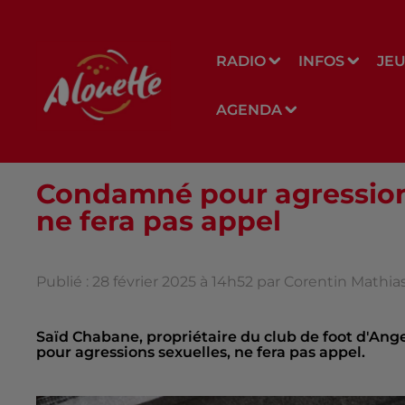
RADIO
INFOS
JE
AGENDA
Condamné pour agressions
ne fera pas appel
Publié : 28 février 2025 à 14h52 par Corentin Mathi
Saïd Chabane, propriétaire du club de foot d'Ang
pour agressions sexuelles, ne fera pas appel.