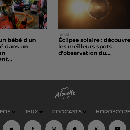
15h02
un bébé d'un
Éclipse solaire : découvr
sé dans un
les meilleurs spots
un
d'observation du...
nt...
NFOS
JEUX
PODCASTS
HOROSCOP