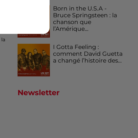
Born in the U.S.A -
en
Bruce Springsteen : la
chanson que
 de
l’Amérique...
la
I Gotta Feeling :
comment David Guetta
a changé l’histoire des...
Newsletter