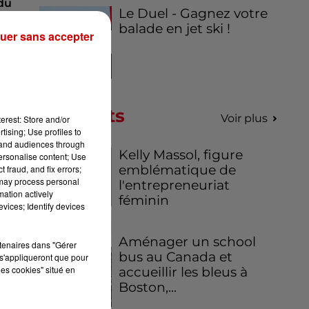
du
Le Duel - Gagnez votre
balade en jet ski !
uer sans accepter
es
ors
Podcasts
Voir plus
erest: Store and/or
tising; Use profiles to
tand audiences through
es
Kelly Massol, figure
personalise content; Use
emblématique de
 fraud, and fix errors;
 may process personal
l'entrepreneuriat
ées
mation actively
féminin
vices; Identify devices
du
Aménager un school
rtenaires dans "Gérer
 an
bus au Canada et
s'appliqueront que pour
les cookies" situé en
accueillir les bleus à
Boston,...