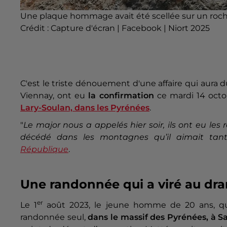
Une plaque hommage avait été scellée sur un roche
Crédit :
Capture d'écran | Facebook | Niort 2025
C'est le triste dénouement d'une affaire qui aura 
Viennay, ont eu
la confirmation
ce mardi 14 octob
Lary-Soulan, dans les Pyrénées
.
"
Le major nous a appelés hier soir, ils ont eu les
décédé dans les montagnes qu’il aimait tan
République
.
Une randonnée qui a viré au dr
er
Le 1
août 2023, le jeune homme de 20 ans, qui 
randonnée seul,
dans le massif des Pyrénées, à S