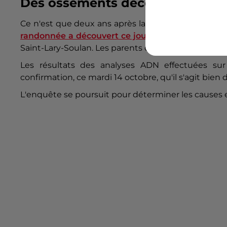
Des ossements découverts par un
Ce n'est que deux ans après la disparition,
le 2 ao
randonnée a découvert ce jour-là un sac à dos e
Saint-Lary-Soulan. Les parents de Mattéo ont
forme
Les résultats des analyses ADN effectuées sur
confirmation, ce mardi 14 octobre, qu'il s'agit bien
L'enquête se poursuit pour déterminer les causes