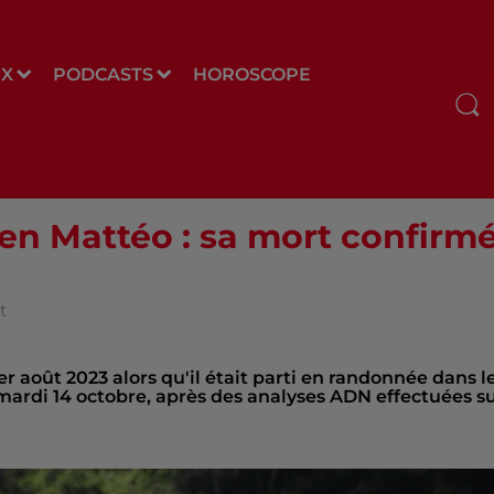
UX
PODCASTS
HOROSCOPE
en Mattéo : sa mort confirm
t
er août 2023 alors qu'il était parti en randonnée dans l
mardi 14 octobre, après des analyses ADN effectuées s