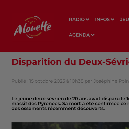
RADIO
INFOS
JE
AGENDA
Disparition du Deux-Sévri
Publié : 15 octobre 2025 à 10h38 par
Joséphine Poin
Le jeune deux-sévrien de 20 ans avait disparu le 1
massif des Pyrénées. Sa mort a été confirmée ce 
des ossements récemment découverts.