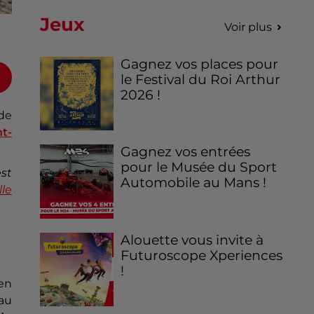
Jeux
Voir plus
Gagnez vos places pour
le Festival du Roi Arthur
2026 !
 de
t-
Gagnez vos entrées
pour le Musée du Sport
est
Automobile au Mans !
le
Alouette vous invite à
Futuroscope Xperiences
!
en
 au