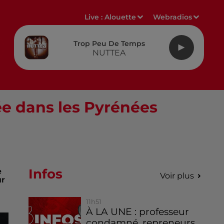
Live :
Alouette
Webradios
Trop Peu De Temps
NUTTEA
ée dans les Pyrénées
Infos
e
Voir plus
ur
11h51
À LA UNE : professeur
condamné, repreneurs