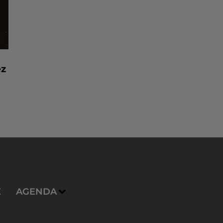
ez
E
AGENDA