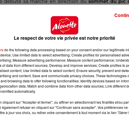
ite débuté sa marche en direction du
sommet du pic 
de.
Contin
é par le
brouillard
sur son chemin, avait téléphoné à s
r demander de venir le chercher au point de départ, al
t
jamais revenu
au point de rendez-vous.
Le respect de votre vie privée est notre priorité
ers
do the following data processing based on your consent and/or our legitimate int
device; Use limited data to select advertising; Create profiles for personalised adver
vertising; Measure advertising performance; Measure content performance; Unders
e des Hautes-Pyrénées et les
nombreuses recherch
ns of data from different sources; Develop and improve services; Create profiles to 
n'avaient rien donné.
alised content; Use limited data to select content; Ensure security, prevent and detect
ertising and content; Save and communicate privacy choices. These technologies
 avaient entretenu l’espoir, mais elles s’étaient révél
and browsing data to offer following functionalities: Identify devices based on infor
eolocation data; Match and combine data from other data sources; Link different de
nsmitted automatically.
Chamois niortais
, dont il faisait partie,
lui avaient ren
cliquant sur "Accepter et fermer", ou affiner en sélectionnant les finalités et/ou pa
s de Saint-Lary-Soulan. Ses parents étaient revenus un
 également refuser en cliquant sur "Continuer sans accepter". Vos préférences ne 
 départ du sentier de randonnée du Péguère.
tre à jour vos choix, ou retirer votre consentement à tout moment via le lien "Gérer 