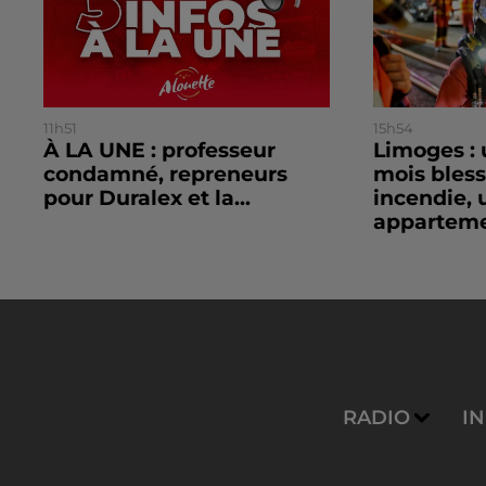
11h51
15h54
À LA UNE : professeur
Limoges : 
condamné, repreneurs
mois bles
pour Duralex et la...
incendie, 
apparteme
RADIO
I