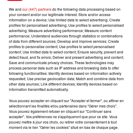
régions !
We and
our (447) partners
do the following data processing based on
your consent and/or our legitimate interest: Store and/or access
information on a device; Use limited data to select advertising; Create
profiles for personalised advertising; Use profiles to select personalised
Gagnez vos places pour le
advertising; Measure advertising performance; Measure content
Festival du Roi Arthur 2026 !
performance; Understand audiences through statistics or combinations
of data from different sources; Develop and improve services; Create
profiles to personalise content; Use profiles to select personalised
content; Use limited data to select content; Ensure security, prevent and
detect fraud, and fix errors; Deliver and present advertising and content;
Save and communicate privacy choices. These technologies may
Gagnez vos entrées pour le
process personal data such as IP address and browsing data to offer
Musée du Sport Automobile au
following functionalities: Identify devices based on information actively
requested; Use precise geolocation data; Match and combine data from
Mans !
other data sources; Link different devices; Identify devices based on
information transmitted automatically.
Vous pouvez accepter en cliquant sur "Accepter et fermer", ou affiner en
sélectionnant les finalités et/ou partenaires dans "Gérer mes choix".
Destination Vacances - Gagnez
Vous pouvez également refuser en cliquant sur "Continuer sans
votre séjour en famille au cœur
accepter". Vos préférences ne s'appliqueront que pour ce site. Vous
de la...
pouvez mettre à jour vos choix, ou retirer votre consentement à tout
moment via le lien "Gérer les cookies" situé en bas de chaque page.