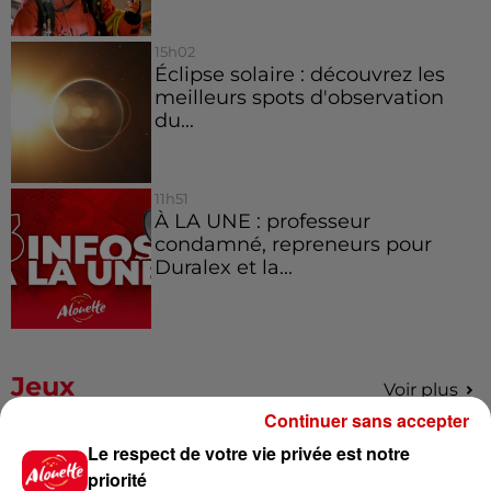
15h02
Éclipse solaire : découvrez les
meilleurs spots d'observation
du...
11h51
À LA UNE : professeur
condamné, repreneurs pour
Duralex et la...
Jeux
Voir plus
Continuer sans accepter
Le Duel - Gagnez vos entrées
Le respect de votre vie privée est notre
pour l'un des zoos de nos
priorité