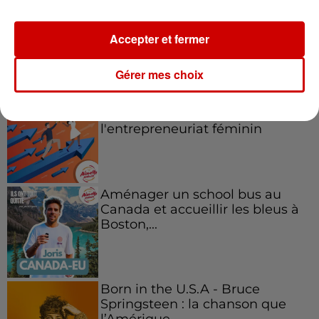
Accepter et fermer
Podcasts
Voir plus
Gérer mes choix
Kelly Massol, figure
emblématique de
l'entrepreneuriat féminin
Aménager un school bus au
Canada et accueillir les bleus à
Boston,...
Born in the U.S.A - Bruce
Springsteen : la chanson que
l’Amérique...