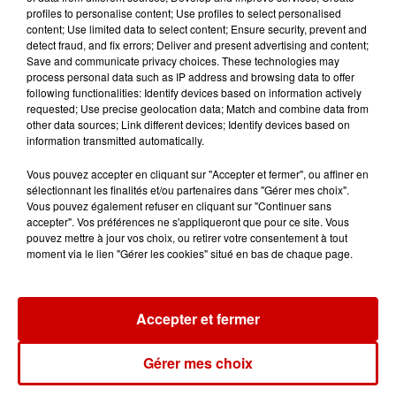
profiles to personalise content; Use profiles to select personalised
content; Use limited data to select content; Ensure security, prevent and
detect fraud, and fix errors; Deliver and present advertising and content;
Save and communicate privacy choices. These technologies may
Jeux
process personal data such as IP address and browsing data to offer
Voir plus
following functionalities: Identify devices based on information actively
requested; Use precise geolocation data; Match and combine data from
other data sources; Link different devices; Identify devices based on
Gagnez vos places pour le
information transmitted automatically.
Festival du Roi Arthur 2026 !
Vous pouvez accepter en cliquant sur "Accepter et fermer", ou affiner en
sélectionnant les finalités et/ou partenaires dans "Gérer mes choix".
Vous pouvez également refuser en cliquant sur "Continuer sans
accepter". Vos préférences ne s'appliqueront que pour ce site. Vous
pouvez mettre à jour vos choix, ou retirer votre consentement à tout
Gagnez vos entrées pour le
moment via le lien "Gérer les cookies" situé en bas de chaque page.
Musée du Sport Automobile au
Mans !
Accepter et fermer
Gérer mes choix
Alouette vous invite à
Futuroscope Xperiences !