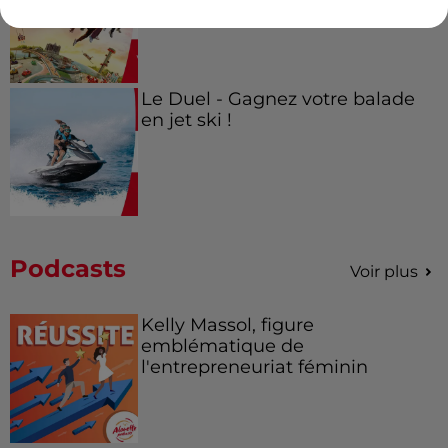
Le Duel - Gagnez votre balade
en jet ski !
Podcasts
Voir plus
Kelly Massol, figure
emblématique de
l'entrepreneuriat féminin