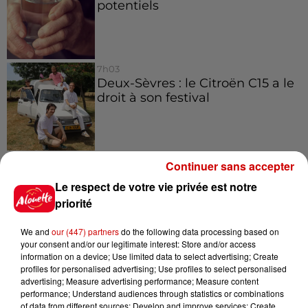
potentiels
7h03
Deux-Sèvres : le Citroën C15 a le
droit à son festival
6 août 2026
Continuer sans accepter
Un homme décède après une
Le respect de votre vie privée est notre
noyade dans le Finistère
priorité
We and
our (447) partners
do the following data processing based on
your consent and/or our legitimate interest: Store and/or access
6 août 2026
information on a device; Use limited data to select advertising; Create
Vendre un chiot en animalerie
profiles for personalised advertising; Use profiles to select personalised
peut coûter très cher
advertising; Measure advertising performance; Measure content
performance; Understand audiences through statistics or combinations
of data from different sources; Develop and improve services; Create