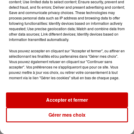
content; Use limited data to select content; Ensure security, prevent and
Destination Vacances : inscrivez-
detect fraud, and fix errors; Deliver and present advertising and content;
Save and communicate privacy choices. These technologies may
vous !
process personal data such as IP address and browsing data to offer
following functionalities: Identify devices based on information actively
requested; Use precise geolocation data; Match and combine data from
other data sources; Link different devices; Identify devices based on
information transmitted automatically.
Vous pouvez accepter en cliquant sur "Accepter et fermer", ou affiner en
Podcasts
sélectionnant les finalités et/ou partenaires dans "Gérer mes choix".
Voir plus
Vous pouvez également refuser en cliquant sur "Continuer sans
accepter". Vos préférences ne s'appliqueront que pour ce site. Vous
pouvez mettre à jour vos choix, ou retirer votre consentement à tout
Kelly Massol, figure
moment via le lien "Gérer les cookies" situé en bas de chaque page.
emblématique de
l'entrepreneuriat féminin
Accepter et fermer
Aménager un school bus au
Gérer mes choix
Canada et accueillir les bleus à
Boston,...