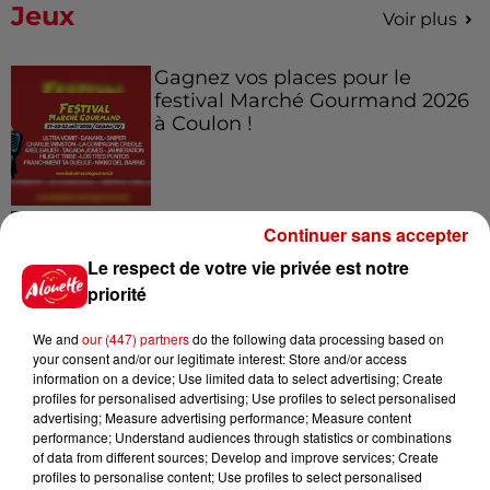
Jeux
Voir plus
Gagnez vos places pour le
festival Marché Gourmand 2026
à Coulon !
Le Duel - Gagnez vos entrées
Continuer sans accepter
pour l'un des zoos de nos
Le respect de votre vie privée est notre
régions !
priorité
We and
our (447) partners
do the following data processing based on
your consent and/or our legitimate interest: Store and/or access
Destination Vacances - Gagnez
information on a device; Use limited data to select advertising; Create
votre séjour en famille au cœur
profiles for personalised advertising; Use profiles to select personalised
de la...
advertising; Measure advertising performance; Measure content
performance; Understand audiences through statistics or combinations
of data from different sources; Develop and improve services; Create
profiles to personalise content; Use profiles to select personalised