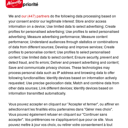
peut coûter très cher
priorité
We and
our (447) partners
do the following data processing based on
your consent and/or our legitimate interest: Store and/or access
information on a device; Use limited data to select advertising; Create
6 août 2026
profiles for personalised advertising; Use profiles to select personalised
Invasion de physalies sur des
advertising; Measure advertising performance; Measure content
plages du Sud-Ouest
performance; Understand audiences through statistics or combinations
of data from different sources; Develop and improve services; Create
profiles to personalise content; Use profiles to select personalised
content; Use limited data to select content; Ensure security, prevent and
detect fraud, and fix errors; Deliver and present advertising and content;
6 août 2026
Save and communicate privacy choices. These technologies may
À LA UNE : affaire Manon
process personal data such as IP address and browsing data to offer
Relandeau, musée cambriolé et
following functionalities: Identify devices based on information actively
requested; Use precise geolocation data; Match and combine data from
Amel Bent en...
other data sources; Link different devices; Identify devices based on
information transmitted automatically.
Vous pouvez accepter en cliquant sur "Accepter et fermer", ou affiner en
sélectionnant les finalités et/ou partenaires dans "Gérer mes choix".
Jeux
Vous pouvez également refuser en cliquant sur "Continuer sans
Voir plus
accepter". Vos préférences ne s'appliqueront que pour ce site. Vous
pouvez mettre à jour vos choix, ou retirer votre consentement à tout