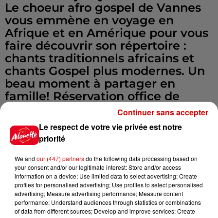
Le choeur afro gospel de Vannes
vous emmène en voyage en
Afrique et en Amérique pour vous
faire découvrir son répertoire :
chants traditionnels africains et
chants Gospel plus modernes. Un
beau moment à partager en
famille! Réservation office de
tourisme de Locminé
Continuer sans accepter
Infos
Voir plus
Le respect de votre vie privée est notre
priorité
15h30
Un homme décède après une
We and
our (447) partners
do the following data processing based on
noyade dans le Finistère
your consent and/or our legitimate interest: Store and/or access
information on a device; Use limited data to select advertising; Create
profiles for personalised advertising; Use profiles to select personalised
advertising; Measure advertising performance; Measure content
performance; Understand audiences through statistics or combinations
of data from different sources; Develop and improve services; Create
14h48