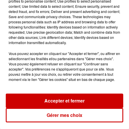
profiles to personalise content; Use profiles to select personalised
Vendre un chiot en animalerie
content; Use limited data to select content; Ensure security, prevent and
peut coûter très cher
detect fraud, and fix errors; Deliver and present advertising and content;
Save and communicate privacy choices. These technologies may
process personal data such as IP address and browsing data to offer
following functionalities: Identify devices based on information actively
requested; Use precise geolocation data; Match and combine data from
14h03
other data sources; Link different devices; Identify devices based on
Invasion de physalies sur des
information transmitted automatically.
plages du Sud-Ouest
Vous pouvez accepter en cliquant sur "Accepter et fermer", ou affiner en
sélectionnant les finalités et/ou partenaires dans "Gérer mes choix".
Vous pouvez également refuser en cliquant sur "Continuer sans
accepter". Vos préférences ne s'appliqueront que pour ce site. Vous
11h51
pouvez mettre à jour vos choix, ou retirer votre consentement à tout
À LA UNE : affaire Manon
moment via le lien "Gérer les cookies" situé en bas de chaque page.
Relandeau, musée cambriolé et
Amel Bent en...
Accepter et fermer
Gérer mes choix
Jeux
Voir plus