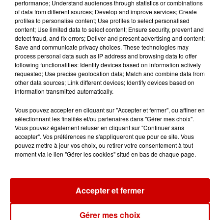
performance; Understand audiences through statistics or combinations
votre séjour en famille au cœur
of data from different sources; Develop and improve services; Create
de la...
profiles to personalise content; Use profiles to select personalised
content; Use limited data to select content; Ensure security, prevent and
detect fraud, and fix errors; Deliver and present advertising and content;
Save and communicate privacy choices. These technologies may
process personal data such as IP address and browsing data to offer
Destination Vacances : inscrivez-
following functionalities: Identify devices based on information actively
requested; Use precise geolocation data; Match and combine data from
vous !
other data sources; Link different devices; Identify devices based on
information transmitted automatically.
Vous pouvez accepter en cliquant sur "Accepter et fermer", ou affiner en
sélectionnant les finalités et/ou partenaires dans "Gérer mes choix".
Vous pouvez également refuser en cliquant sur "Continuer sans
accepter". Vos préférences ne s'appliqueront que pour ce site. Vous
Podcasts
pouvez mettre à jour vos choix, ou retirer votre consentement à tout
Voir plus
moment via le lien "Gérer les cookies" situé en bas de chaque page.
Kelly Massol, figure
emblématique de
Accepter et fermer
l'entrepreneuriat féminin
Gérer mes choix