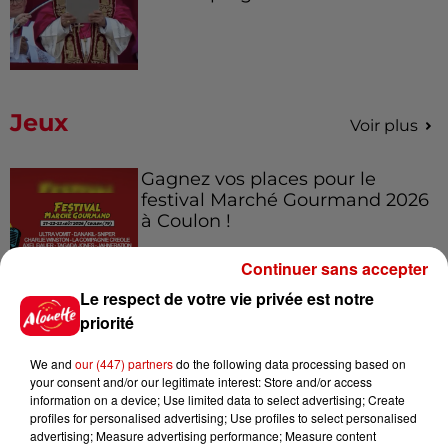
Jeux
Voir plus
Gagnez vos places pour le
festival Marché Gourmand 2026
à Coulon !
Continuer sans accepter
Le respect de votre vie privée est notre
Le Duel - Gagnez vos entrées
priorité
pour l'un des zoos de nos
régions !
We and
our (447) partners
do the following data processing based on
your consent and/or our legitimate interest: Store and/or access
information on a device; Use limited data to select advertising; Create
profiles for personalised advertising; Use profiles to select personalised
advertising; Measure advertising performance; Measure content
Destination Vacances - Gagnez