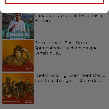
Aménager un school bus au
Canada et accueillir les bleus à
Boston,...
Born in the U.S.A - Bruce
Springsteen : la chanson que
l’Amérique...
I Gotta Feeling : comment David
Guetta a changé l’histoire des...