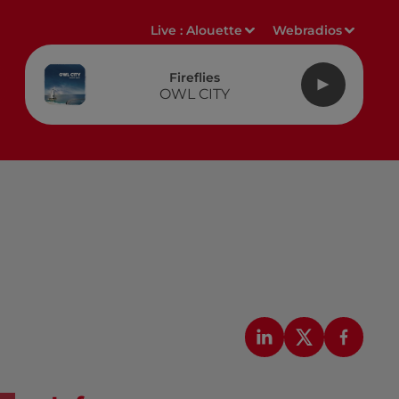
Live :
Alouette
Webradios
Fireflies
OWL CITY