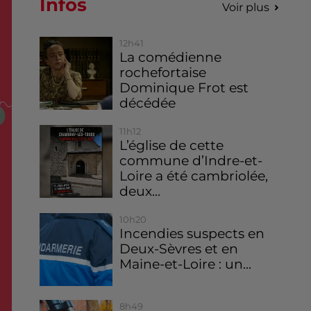
Infos
Voir plus
12h41
La comédienne
rochefortaise
Dominique Frot est
décédée
11h12
L’église de cette
commune d’Indre-et-
Loire a été cambriolée,
deux...
10h20
Incendies suspects en
Deux-Sèvres et en
Maine-et-Loire : un...
8h49