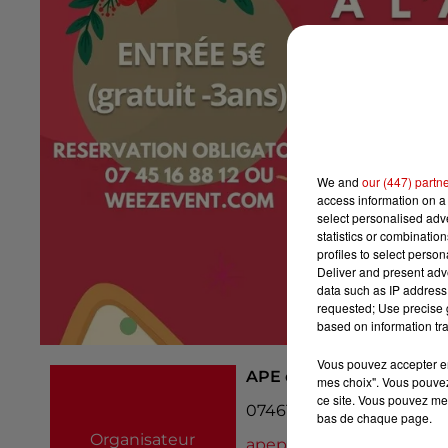
We and
our (447) partn
access information on a 
select personalised ad
statistics or combinatio
profiles to select person
Deliver and present adv
data such as IP address 
requested; Use precise g
based on information tra
Vous pouvez accepter en 
APE des Ecoles Publiqu
mes choix". Vous pouvez
ce site. Vous pouvez met
0746168812
bas de chaque page.
Organisateur
apepubliquechervesric