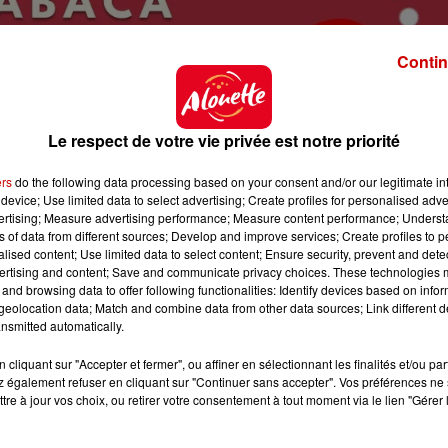
Contin
Le respect de votre vie privée est notre priorité
ers
do the following data processing based on your consent and/or our legitimate int
device; Use limited data to select advertising; Create profiles for personalised adver
vertising; Measure advertising performance; Measure content performance; Unders
ns of data from different sources; Develop and improve services; Create profiles to 
alised content; Use limited data to select content; Ensure security, prevent and detect
ertising and content; Save and communicate privacy choices. These technologies
and browsing data to offer following functionalities: Identify devices based on infor
eolocation data; Match and combine data from other data sources; Link different de
nsmitted automatically.
cliquant sur "Accepter et fermer", ou affiner en sélectionnant les finalités et/ou pa
es
 également refuser en cliquant sur "Continuer sans accepter". Vos préférences ne 
tre à jour vos choix, ou retirer votre consentement à tout moment via le lien "Gérer 
hemont@gmail.com