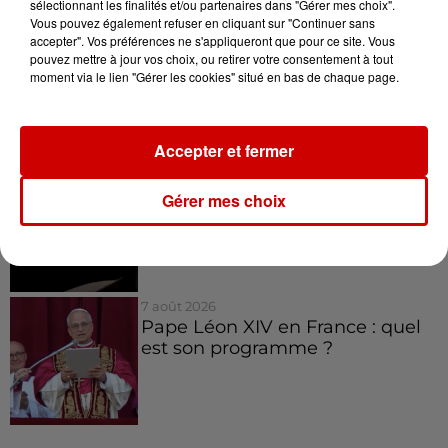
sélectionnant les finalités et/ou partenaires dans "Gérer mes choix".
Vous pouvez également refuser en cliquant sur "Continuer sans
8 août 2026
accepter". Vos préférences ne s'appliqueront que pour ce site. Vous
Royan : elle tente d’écraser son
pouvez mettre à jour vos choix, ou retirer votre consentement à tout
moment via le lien "Gérer les cookies" situé en bas de chaque page.
ex-conjoint et dit regretter...
Accepter et fermer
8 août 2026
Cambriolages : plus de 18 000
Gérer mes choix
logements visités en juillet 2026,
en...
7 août 2026
Pape Léon XIV en France : quel
est son programme ?