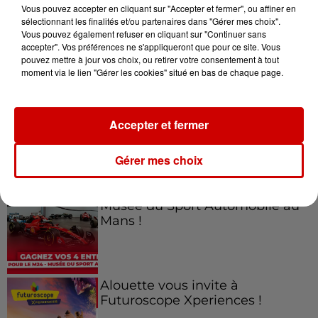
Vous pouvez accepter en cliquant sur "Accepter et fermer", ou affiner en
sélectionnant les finalités et/ou partenaires dans "Gérer mes choix".
Vous pouvez également refuser en cliquant sur "Continuer sans
accepter". Vos préférences ne s'appliqueront que pour ce site. Vous
Jeux
Voir plus
pouvez mettre à jour vos choix, ou retirer votre consentement à tout
moment via le lien "Gérer les cookies" situé en bas de chaque page.
Gagnez vos places pour le
Festival du Roi Arthur 2026 !
Accepter et fermer
Gérer mes choix
Gagnez vos entrées pour le
Musée du Sport Automobile au
Mans !
Alouette vous invite à
Futuroscope Xperiences !