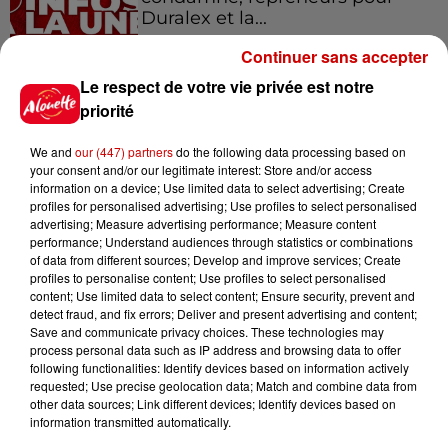
Duralex et la...
Continuer sans accepter
Le respect de votre vie privée est notre
15h02
Éclipse solaire : découvrez les
priorité
meilleurs spots d'observation
du...
We and
our (447) partners
do the following data processing based on
your consent and/or our legitimate interest: Store and/or access
information on a device; Use limited data to select advertising; Create
profiles for personalised advertising; Use profiles to select personalised
11h01
advertising; Measure advertising performance; Measure content
Un professeur du Maine-et-Loire
performance; Understand audiences through statistics or combinations
of data from different sources; Develop and improve services; Create
condamné pour des échanges...
profiles to personalise content; Use profiles to select personalised
content; Use limited data to select content; Ensure security, prevent and
detect fraud, and fix errors; Deliver and present advertising and content;
Save and communicate privacy choices. These technologies may
process personal data such as IP address and browsing data to offer
10h10
following functionalities: Identify devices based on information actively
Duralex : trois repreneurs
requested; Use precise geolocation data; Match and combine data from
potentiels
other data sources; Link different devices; Identify devices based on
information transmitted automatically.