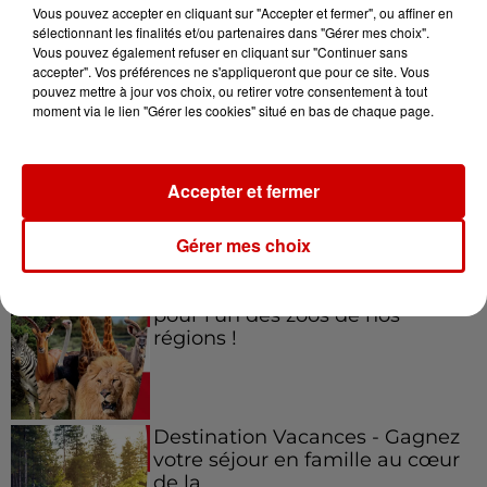
Vous pouvez accepter en cliquant sur "Accepter et fermer", ou affiner en
sélectionnant les finalités et/ou partenaires dans "Gérer mes choix".
Vous pouvez également refuser en cliquant sur "Continuer sans
accepter". Vos préférences ne s'appliqueront que pour ce site. Vous
Jeux
Voir plus
pouvez mettre à jour vos choix, ou retirer votre consentement à tout
moment via le lien "Gérer les cookies" situé en bas de chaque page.
Gagnez vos places pour le
festival Marché Gourmand 2026
Accepter et fermer
à Coulon !
Gérer mes choix
Le Duel - Gagnez vos entrées
pour l'un des zoos de nos
régions !
Destination Vacances - Gagnez
votre séjour en famille au cœur
de la...