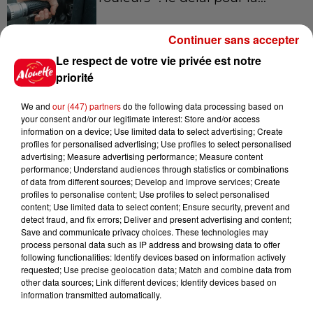
Continuer sans accepter
Le respect de votre vie privée est notre
8 août 2026
Royan : elle tente d’écraser son
priorité
ex-conjoint et dit regretter...
We and
our (447) partners
do the following data processing based on
your consent and/or our legitimate interest: Store and/or access
information on a device; Use limited data to select advertising; Create
profiles for personalised advertising; Use profiles to select personalised
8 août 2026
advertising; Measure advertising performance; Measure content
Cambriolages : plus de 18 000
performance; Understand audiences through statistics or combinations
of data from different sources; Develop and improve services; Create
logements visités en juillet 2026,
profiles to personalise content; Use profiles to select personalised
en...
content; Use limited data to select content; Ensure security, prevent and
detect fraud, and fix errors; Deliver and present advertising and content;
Save and communicate privacy choices. These technologies may
process personal data such as IP address and browsing data to offer
7 août 2026
following functionalities: Identify devices based on information actively
Pape Léon XIV en France : quel
requested; Use precise geolocation data; Match and combine data from
est son programme ?
other data sources; Link different devices; Identify devices based on
information transmitted automatically.