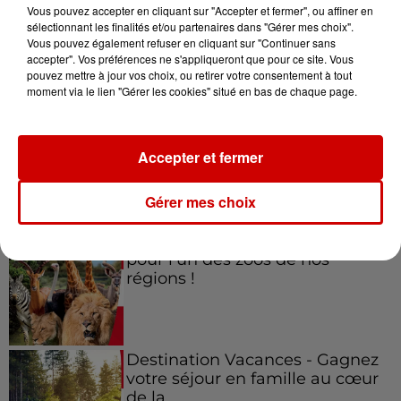
Vous pouvez accepter en cliquant sur "Accepter et fermer", ou affiner en
sélectionnant les finalités et/ou partenaires dans "Gérer mes choix".
Vous pouvez également refuser en cliquant sur "Continuer sans
accepter". Vos préférences ne s'appliqueront que pour ce site. Vous
Jeux
Voir plus
pouvez mettre à jour vos choix, ou retirer votre consentement à tout
moment via le lien "Gérer les cookies" situé en bas de chaque page.
Gagnez vos places pour le
festival Marché Gourmand 2026
Accepter et fermer
à Coulon !
Gérer mes choix
Le Duel - Gagnez vos entrées
pour l'un des zoos de nos
régions !
Destination Vacances - Gagnez
votre séjour en famille au cœur
de la...