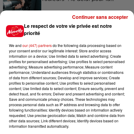
Continuer sans accepter
Le respect de votre vie privée est notre
8 août 2026
Royan : elle tente d’écraser son
priorité
ex-conjoint et dit regretter...
We and
our (447) partners
do the following data processing based on
your consent and/or our legitimate interest: Store and/or access
information on a device; Use limited data to select advertising; Create
profiles for personalised advertising; Use profiles to select personalised
8 août 2026
advertising; Measure advertising performance; Measure content
Cambriolages : plus de 18 000
performance; Understand audiences through statistics or combinations
of data from different sources; Develop and improve services; Create
logements visités en juillet 2026,
profiles to personalise content; Use profiles to select personalised
en...
content; Use limited data to select content; Ensure security, prevent and
detect fraud, and fix errors; Deliver and present advertising and content;
Save and communicate privacy choices. These technologies may
process personal data such as IP address and browsing data to offer
7 août 2026
following functionalities: Identify devices based on information actively
Pape Léon XIV en France : quel
requested; Use precise geolocation data; Match and combine data from
est son programme ?
other data sources; Link different devices; Identify devices based on
information transmitted automatically.