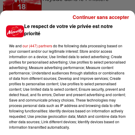
Continuer sans accepter
Le respect de votre vie privée est notre
6 août 2026
Vendre un chiot en animalerie
priorité
peut coûter très cher
We and
our (447) partners
do the following data processing based on
your consent and/or our legitimate interest: Store and/or access
information on a device; Use limited data to select advertising; Create
profiles for personalised advertising; Use profiles to select personalised
6 août 2026
advertising; Measure advertising performance; Measure content
Invasion de physalies sur des
performance; Understand audiences through statistics or combinations
of data from different sources; Develop and improve services; Create
plages du Sud-Ouest
profiles to personalise content; Use profiles to select personalised
content; Use limited data to select content; Ensure security, prevent and
detect fraud, and fix errors; Deliver and present advertising and content;
Save and communicate privacy choices. These technologies may
process personal data such as IP address and browsing data to offer
6 août 2026
following functionalities: Identify devices based on information actively
À LA UNE : affaire Manon
requested; Use precise geolocation data; Match and combine data from
Relandeau, musée cambriolé et
other data sources; Link different devices; Identify devices based on
Amel Bent en...
information transmitted automatically.