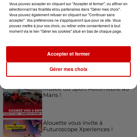
Vous pouvez accepter en cliquant sur "Accepter et fermer", ou affiner en
sélectionnant les finalités et/ou partenaires dans "Gérer mes choix".
Vous pouvez également refuser en cliquant sur "Continuer sans
accepter". Vos préférences ne s'appliqueront que pour ce site. Vous
Jeux
Voir plus
pouvez mettre à jour vos choix, ou retirer votre consentement à tout
moment via le lien "Gérer les cookies" situé en bas de chaque page.
Gagnez vos places pour le
Festival du Roi Arthur 2026 !
Accepter et fermer
Gérer mes choix
Gagnez vos entrées pour le
Musée du Sport Automobile au
Mans !
Alouette vous invite à
Futuroscope Xperiences !