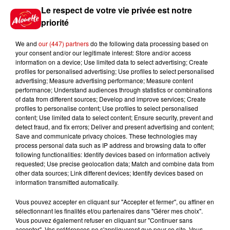
Le respect de votre vie privée est notre
priorité
We and
our (447) partners
do the following data processing based on
7 août 2026
your consent and/or our legitimate interest: Store and/or access
Limoges : un bébé d'un mois
information on a device; Use limited data to select advertising; Create
blessé dans un incendie, un
profiles for personalised advertising; Use profiles to select personalised
appartement...
advertising; Measure advertising performance; Measure content
performance; Understand audiences through statistics or combinations
of data from different sources; Develop and improve services; Create
profiles to personalise content; Use profiles to select personalised
7 août 2026
content; Use limited data to select content; Ensure security, prevent and
Éclipse solaire : découvrez les
detect fraud, and fix errors; Deliver and present advertising and content;
meilleurs spots d'observation
Save and communicate privacy choices. These technologies may
du...
process personal data such as IP address and browsing data to offer
following functionalities: Identify devices based on information actively
requested; Use precise geolocation data; Match and combine data from
other data sources; Link different devices; Identify devices based on
information transmitted automatically.
7 août 2026
À LA UNE : professeur
Vous pouvez accepter en cliquant sur "Accepter et fermer", ou affiner en
condamné, repreneurs pour
sélectionnant les finalités et/ou partenaires dans "Gérer mes choix".
Duralex et la...
Vous pouvez également refuser en cliquant sur "Continuer sans
accepter". Vos préférences ne s'appliqueront que pour ce site. Vous