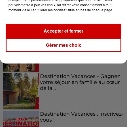
pouvez mettre à jour vos choix, ou retirer votre consentement à tout
moment via le lien "Gérer les cookies" situé en bas de chaque page.
Jeux
Voir plus
Accepter et fermer
Le Duel - Gagnez vos entrées
pour l'un des zoos de nos
Gérer mes choix
régions !
Destination Vacances - Gagnez
votre séjour en famille au cœur
de la...
Destination Vacances : inscrivez-
vous !