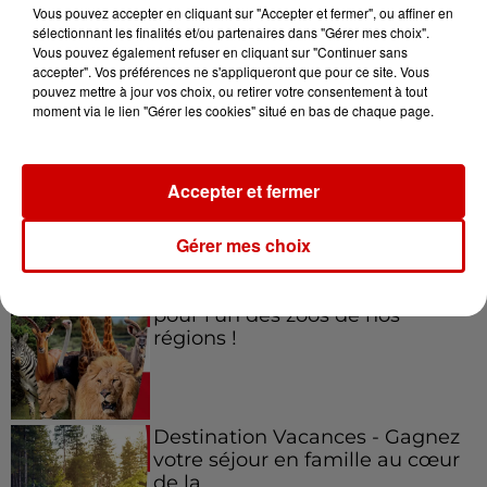
Vous pouvez accepter en cliquant sur "Accepter et fermer", ou affiner en
sélectionnant les finalités et/ou partenaires dans "Gérer mes choix".
Vous pouvez également refuser en cliquant sur "Continuer sans
accepter". Vos préférences ne s'appliqueront que pour ce site. Vous
Jeux
Voir plus
pouvez mettre à jour vos choix, ou retirer votre consentement à tout
moment via le lien "Gérer les cookies" situé en bas de chaque page.
Gagnez vos places pour le
festival Marché Gourmand 2026
Accepter et fermer
à Coulon !
Gérer mes choix
Le Duel - Gagnez vos entrées
pour l'un des zoos de nos
régions !
Destination Vacances - Gagnez
votre séjour en famille au cœur
de la...