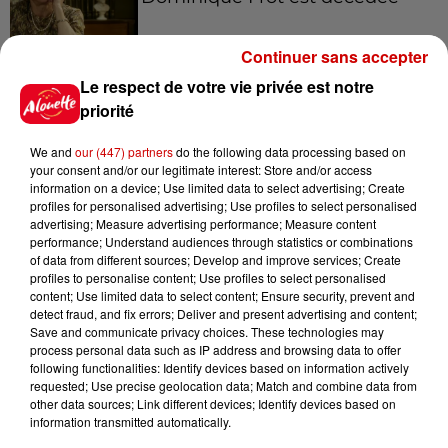
Continuer sans accepter
Le respect de votre vie privée est notre
11h12
L’église de cette commune
priorité
d’Indre-et-Loire a été
cambriolée, deux...
We and
our (447) partners
do the following data processing based on
your consent and/or our legitimate interest: Store and/or access
information on a device; Use limited data to select advertising; Create
profiles for personalised advertising; Use profiles to select personalised
10h20
advertising; Measure advertising performance; Measure content
Incendies suspects en Deux-
performance; Understand audiences through statistics or combinations
of data from different sources; Develop and improve services; Create
Sèvres et en Maine-et-Loire :
profiles to personalise content; Use profiles to select personalised
un...
content; Use limited data to select content; Ensure security, prevent and
detect fraud, and fix errors; Deliver and present advertising and content;
Save and communicate privacy choices. These technologies may
process personal data such as IP address and browsing data to offer
8h49
following functionalities: Identify devices based on information actively
Rennes : enquête ouverte après
requested; Use precise geolocation data; Match and combine data from
un accident impliquant un
other data sources; Link different devices; Identify devices based on
conducteur...
information transmitted automatically.