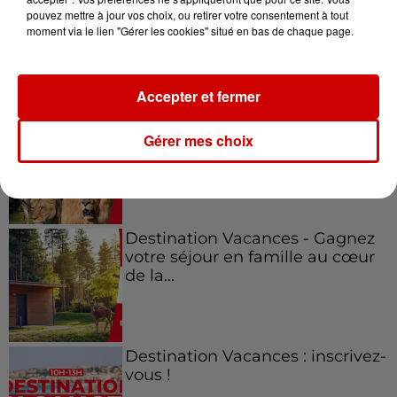
pouvez mettre à jour vos choix, ou retirer votre consentement à tout
moment via le lien "Gérer les cookies" situé en bas de chaque page.
Jeux
Voir plus
Accepter et fermer
Le Duel - Gagnez vos entrées
pour l'un des zoos de nos
Gérer mes choix
régions !
Destination Vacances - Gagnez
votre séjour en famille au cœur
de la...
Destination Vacances : inscrivez-
vous !