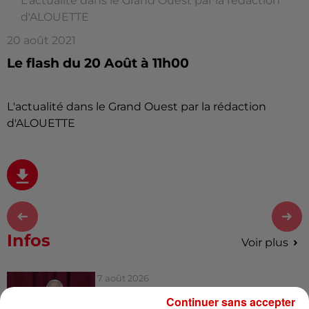
L'actualité dans le Grand Ouest par la rédaction
d'ALOUETTE
20 août 2021
Le flash du 20 Août à 11h00
L'actualité dans le Grand Ouest par la rédaction
d'ALOUETTE
Infos
Voir plus
7 août 2026
Pape Léon XIV en France : quel
Continuer sans accepter
est son programme ?