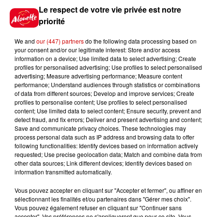
Le respect de votre vie privée est notre
priorité
We and
our (447) partners
do the following data processing based on
7 août 2026
your consent and/or our legitimate interest: Store and/or access
Limoges : un bébé d'un mois
information on a device; Use limited data to select advertising; Create
blessé dans un incendie, un
profiles for personalised advertising; Use profiles to select personalised
appartement...
advertising; Measure advertising performance; Measure content
performance; Understand audiences through statistics or combinations
of data from different sources; Develop and improve services; Create
profiles to personalise content; Use profiles to select personalised
7 août 2026
content; Use limited data to select content; Ensure security, prevent and
Éclipse solaire : découvrez les
detect fraud, and fix errors; Deliver and present advertising and content;
meilleurs spots d'observation
Save and communicate privacy choices. These technologies may
du...
process personal data such as IP address and browsing data to offer
following functionalities: Identify devices based on information actively
requested; Use precise geolocation data; Match and combine data from
other data sources; Link different devices; Identify devices based on
information transmitted automatically.
7 août 2026
À LA UNE : professeur
Vous pouvez accepter en cliquant sur "Accepter et fermer", ou affiner en
condamné, repreneurs pour
sélectionnant les finalités et/ou partenaires dans "Gérer mes choix".
Duralex et la...
Vous pouvez également refuser en cliquant sur "Continuer sans
accepter". Vos préférences ne s'appliqueront que pour ce site. Vous