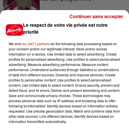
Continuer sans accepter
Le respect de votre vie privée est notre
7 août 2026
Limoges : un bébé d'un mois
priorité
blessé dans un incendie, un
appartement...
We and
our (447) partners
do the following data processing based on
your consent and/or our legitimate interest: Store and/or access
information on a device; Use limited data to select advertising; Create
profiles for personalised advertising; Use profiles to select personalised
7 août 2026
advertising; Measure advertising performance; Measure content
Éclipse solaire : découvrez les
performance; Understand audiences through statistics or combinations
of data from different sources; Develop and improve services; Create
meilleurs spots d'observation
profiles to personalise content; Use profiles to select personalised
du...
content; Use limited data to select content; Ensure security, prevent and
detect fraud, and fix errors; Deliver and present advertising and content;
Save and communicate privacy choices. These technologies may
process personal data such as IP address and browsing data to offer
7 août 2026
following functionalities: Identify devices based on information actively
À LA UNE : professeur
requested; Use precise geolocation data; Match and combine data from
condamné, repreneurs pour
other data sources; Link different devices; Identify devices based on
Duralex et la...
information transmitted automatically.