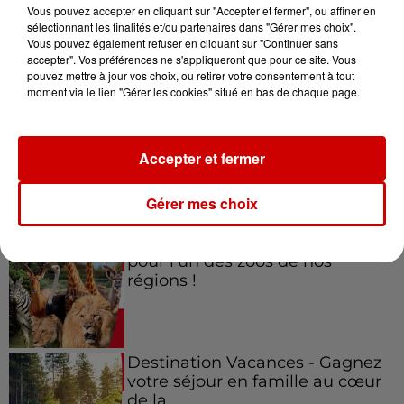
Vous pouvez accepter en cliquant sur "Accepter et fermer", ou affiner en
sélectionnant les finalités et/ou partenaires dans "Gérer mes choix".
Vous pouvez également refuser en cliquant sur "Continuer sans
accepter". Vos préférences ne s'appliqueront que pour ce site. Vous
Jeux
Voir plus
pouvez mettre à jour vos choix, ou retirer votre consentement à tout
moment via le lien "Gérer les cookies" situé en bas de chaque page.
Gagnez vos places pour le
festival Marché Gourmand 2026
Accepter et fermer
à Coulon !
Gérer mes choix
Le Duel - Gagnez vos entrées
pour l'un des zoos de nos
régions !
Destination Vacances - Gagnez
votre séjour en famille au cœur
de la...