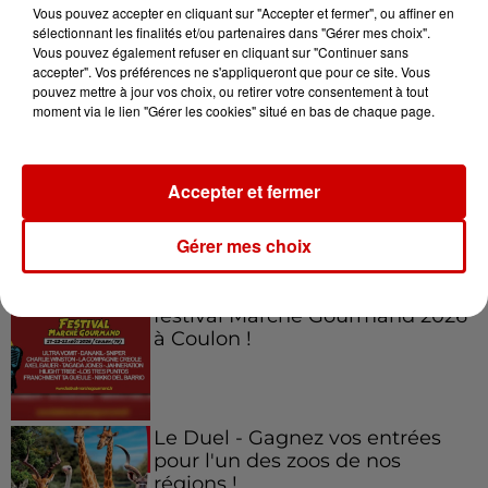
Vous pouvez accepter en cliquant sur "Accepter et fermer", ou affiner en
sélectionnant les finalités et/ou partenaires dans "Gérer mes choix".
Vous pouvez également refuser en cliquant sur "Continuer sans
accepter". Vos préférences ne s'appliqueront que pour ce site. Vous
Jeux
Voir plus
pouvez mettre à jour vos choix, ou retirer votre consentement à tout
moment via le lien "Gérer les cookies" situé en bas de chaque page.
Gagnez vos places pour
l'événement Ride the Show à
Accepter et fermer
Morlaix !
Gérer mes choix
Gagnez vos places pour le
festival Marché Gourmand 2026
à Coulon !
Le Duel - Gagnez vos entrées
pour l'un des zoos de nos
régions !