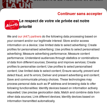
Continuer sans accepter
Le respect de votre vie privée est notre
11h28
Le Choc des terroirs : le Curé
priorité
Nantais ou le Chabichou du
Poitou ?...
We and
our (447) partners
do the following data processing based on
your consent and/or our legitimate interest: Store and/or access
information on a device; Use limited data to select advertising; Create
profiles for personalised advertising; Use profiles to select personalised
11h11
advertising; Measure advertising performance; Measure content
Face aux aboiements de chiens
performance; Understand audiences through statistics or combinations
of data from different sources; Develop and improve services; Create
bruyants, cette commune de
profiles to personalise content; Use profiles to select personalised
l’Ouest...
content; Use limited data to select content; Ensure security, prevent and
detect fraud, and fix errors; Deliver and present advertising and content;
Save and communicate privacy choices. These technologies may
process personal data such as IP address and browsing data to offer
10h32
following functionalities: Identify devices based on information actively
"Nous sommes passés à côté
requested; Use precise geolocation data; Match and combine data from
d'un drame" : une voiture chute
other data sources; Link different devices; Identify devices based on
sur la...
information transmitted automatically.