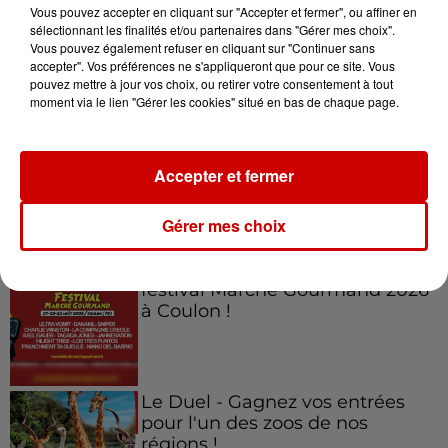
Vous pouvez accepter en cliquant sur "Accepter et fermer", ou affiner en
sélectionnant les finalités et/ou partenaires dans "Gérer mes choix".
Vous pouvez également refuser en cliquant sur "Continuer sans
accepter". Vos préférences ne s'appliqueront que pour ce site. Vous
Jeux
Voir plus
pouvez mettre à jour vos choix, ou retirer votre consentement à tout
moment via le lien "Gérer les cookies" situé en bas de chaque page.
Gagnez vos places pour
l'événement Ride the Show à
Accepter et fermer
Morlaix !
Gérer mes choix
Gagnez vos places pour le
festival Marché Gourmand 2026
à Coulon !
Le Duel - Gagnez vos entrées
pour l'un des zoos de nos
régions !