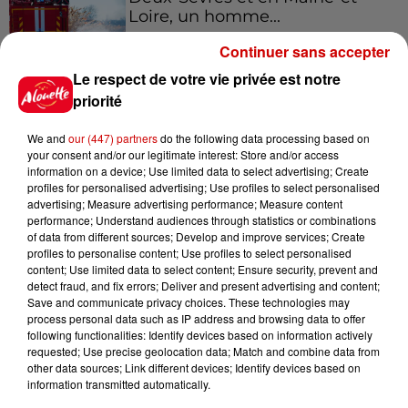
Loire, un homme...
Continuer sans accepter
Le respect de votre vie privée est notre
9 août 2026
SNCF : attention à ce faux SMS
priorité
réclamant le paiement d'une
amende
We and
our (447) partners
do the following data processing based on
your consent and/or our legitimate interest: Store and/or access
information on a device; Use limited data to select advertising; Create
profiles for personalised advertising; Use profiles to select personalised
9 août 2026
advertising; Measure advertising performance; Measure content
Un incendie se déclare à
performance; Understand audiences through statistics or combinations
of data from different sources; Develop and improve services; Create
l’hôpital du Mans
profiles to personalise content; Use profiles to select personalised
content; Use limited data to select content; Ensure security, prevent and
detect fraud, and fix errors; Deliver and present advertising and content;
Save and communicate privacy choices. These technologies may
process personal data such as IP address and browsing data to offer
9 août 2026
following functionalities: Identify devices based on information actively
La comédienne rochefortaise
requested; Use precise geolocation data; Match and combine data from
Dominique Frot est décédée
other data sources; Link different devices; Identify devices based on
information transmitted automatically.