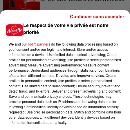
Continuer sans accepter
Le respect de votre vie privée est notre
5 août 2026
Violences conjugales : le chef
priorité
Jean Imbert (Top Chef) rattrapé
par...
We and
our (447) partners
do the following data processing based on
your consent and/or our legitimate interest: Store and/or access
information on a device; Use limited data to select advertising; Create
profiles for personalised advertising; Use profiles to select personalised
5 août 2026
advertising; Measure advertising performance; Measure content
"Attention au démarchage
performance; Understand audiences through statistics or combinations
of data from different sources; Develop and improve services; Create
abusif" : la préfecture de la
profiles to personalise content; Use profiles to select personalised
Gironde...
content; Use limited data to select content; Ensure security, prevent and
detect fraud, and fix errors; Deliver and present advertising and content;
Save and communicate privacy choices. These technologies may
process personal data such as IP address and browsing data to offer
5 août 2026
following functionalities: Identify devices based on information actively
À LA UNE : incendie à La
requested; Use precise geolocation data; Match and combine data from
Rochelle, mégaferme de
other data sources; Link different devices; Identify devices based on
saumons et succès...
information transmitted automatically.