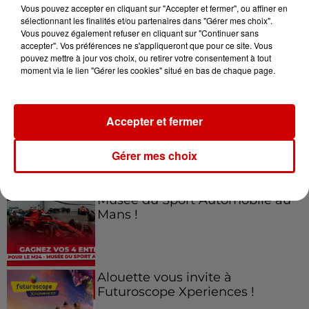
Vous pouvez accepter en cliquant sur "Accepter et fermer", ou affiner en
sélectionnant les finalités et/ou partenaires dans "Gérer mes choix".
Vous pouvez également refuser en cliquant sur "Continuer sans
accepter". Vos préférences ne s'appliqueront que pour ce site. Vous
Jeux
Voir plus
pouvez mettre à jour vos choix, ou retirer votre consentement à tout
moment via le lien "Gérer les cookies" situé en bas de chaque page.
Gagnez vos places pour le
Festival du Roi Arthur 2026 !
Accepter et fermer
Gérer mes choix
Gagnez vos entrées pour le
Musée du Sport Automobile au
Mans !
Alouette vous invite à
Futuroscope Xperiences !