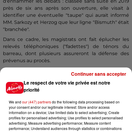
d'enflammer les débats : classée sans suite en 2019
près de six ans après son ouverture, elle visait à
identifier une éventuelle "taupe" qui aurait informé
MM.
Sarkozy
et Herzog que leur ligne "Bismuth" était
"branchée".
Dans ce cadre, les magistrats ont fait éplucher les
relevés téléphoniques ("fadettes") de ténors du
barreau, dont plusieurs assureront la défense des
prévenus au procès.
Un autre procès attend Nicolas
Sarkozy
au printemps
Continuer sans accepter
: celui de l'affaire Bygmalion sur ses frais de
Le respect de votre vie privée est notre
campagne pour l'élection présidentielle de 2012.
priorité
(avec AFP)
We and
our (447) partners
do the following data processing based on
Infos
Voir plus
your consent and/or our legitimate interest: Store and/or access
information on a device; Use limited data to select advertising; Create
profiles for personalised advertising; Use profiles to select personalised
10h54
advertising; Measure advertising performance; Measure content
Royan : elle tente d’écraser son
performance; Understand audiences through statistics or combinations