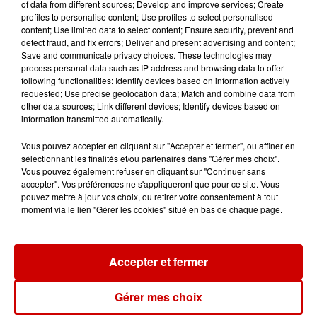
ex-conjoint et dit regretter...
of data from different sources; Develop and improve services; Create
profiles to personalise content; Use profiles to select personalised
content; Use limited data to select content; Ensure security, prevent and
detect fraud, and fix errors; Deliver and present advertising and content;
Save and communicate privacy choices. These technologies may
process personal data such as IP address and browsing data to offer
9h45
following functionalities: Identify devices based on information actively
Cambriolages : plus de 18 000
requested; Use precise geolocation data; Match and combine data from
logements visités en juillet 2026,
other data sources; Link different devices; Identify devices based on
en...
information transmitted automatically.
Vous pouvez accepter en cliquant sur "Accepter et fermer", ou affiner en
sélectionnant les finalités et/ou partenaires dans "Gérer mes choix".
7 août 2026
Vous pouvez également refuser en cliquant sur "Continuer sans
Pape Léon XIV en France : quel
accepter". Vos préférences ne s'appliqueront que pour ce site. Vous
est son programme ?
pouvez mettre à jour vos choix, ou retirer votre consentement à tout
moment via le lien "Gérer les cookies" situé en bas de chaque page.
7 août 2026
Accepter et fermer
Limoges : un bébé d'un mois
blessé dans un incendie, un
Gérer mes choix
appartement...