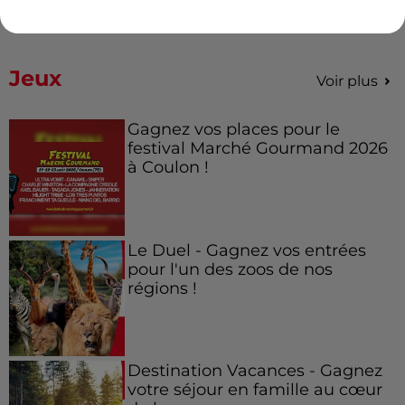
Jeux
Voir plus
Gagnez vos places pour le
festival Marché Gourmand 2026
à Coulon !
Le Duel - Gagnez vos entrées
pour l'un des zoos de nos
régions !
Destination Vacances - Gagnez
votre séjour en famille au cœur