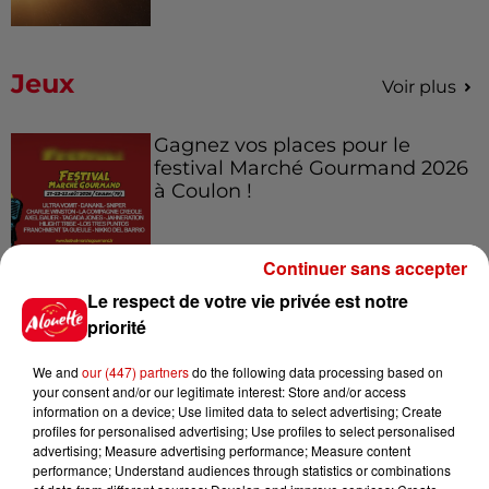
Jeux
Voir plus
Gagnez vos places pour le
festival Marché Gourmand 2026
à Coulon !
Continuer sans accepter
Le Duel - Gagnez vos entrées
Le respect de votre vie privée est notre
pour l'un des zoos de nos
priorité
régions !
We and
our (447) partners
do the following data processing based on
your consent and/or our legitimate interest: Store and/or access
information on a device; Use limited data to select advertising; Create
profiles for personalised advertising; Use profiles to select personalised
Destination Vacances - Gagnez
advertising; Measure advertising performance; Measure content
votre séjour en famille au cœur
performance; Understand audiences through statistics or combinations
de la...