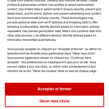
of data from different sources; Develop and improve services; Create
profiles to personalise content; Use profiles to select personalised
content; Use limited data to select content; Ensure security, prevent and
detect fraud, and fix errors; Deliver and present advertising and content;
Save and communicate privacy choices. These technologies may
Destination Vacances : inscrivez-
process personal data such as IP address and browsing data to offer
vous !
following functionalities: Identify devices based on information actively
requested; Use precise geolocation data; Match and combine data from
other data sources; Link different devices; Identify devices based on
information transmitted automatically.
Vous pouvez accepter en cliquant sur "Accepter et fermer", ou affiner en
sélectionnant les finalités et/ou partenaires dans "Gérer mes choix".
Vous pouvez également refuser en cliquant sur "Continuer sans
Podcasts
accepter". Vos préférences ne s'appliqueront que pour ce site. Vous
Voir plus
pouvez mettre à jour vos choix, ou retirer votre consentement à tout
moment via le lien "Gérer les cookies" situé en bas de chaque page.
Kelly Massol, figure
emblématique de
l'entrepreneuriat féminin
Accepter et fermer
Gérer mes choix
Aménager un school bus au