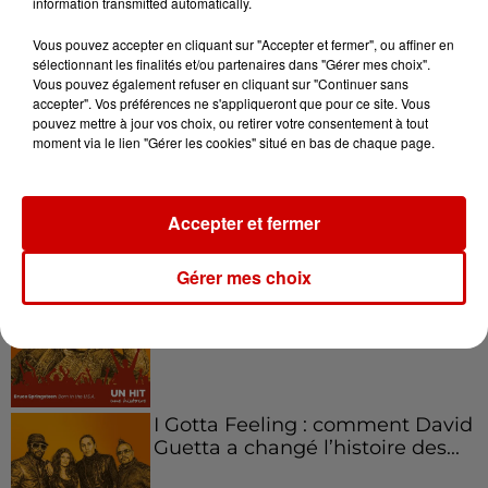
information transmitted automatically.
emblématique de
l'entrepreneuriat féminin
Vous pouvez accepter en cliquant sur "Accepter et fermer", ou affiner en
sélectionnant les finalités et/ou partenaires dans "Gérer mes choix".
Vous pouvez également refuser en cliquant sur "Continuer sans
accepter". Vos préférences ne s'appliqueront que pour ce site. Vous
pouvez mettre à jour vos choix, ou retirer votre consentement à tout
Aménager un school bus au
moment via le lien "Gérer les cookies" situé en bas de chaque page.
Canada et accueillir les bleus à
Boston,...
Accepter et fermer
Gérer mes choix
Born in the U.S.A - Bruce
Springsteen : la chanson que
l’Amérique...
I Gotta Feeling : comment David
Guetta a changé l’histoire des...