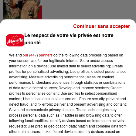
Destination Vacances - Gagnez
Continuer sans accepter
votre séjour en famille au cœur
Le respect de votre vie privée est notre
de la...
priorité
We and
our (447) partners
do the following data processing based on
your consent and/or our legitimate interest: Store and/or access
Destination Vacances : inscrivez-
information on a device; Use limited data to select advertising; Create
vous !
profiles for personalised advertising; Use profiles to select personalised
advertising; Measure advertising performance; Measure content
performance; Understand audiences through statistics or combinations
of data from different sources; Develop and improve services; Create
profiles to personalise content; Use profiles to select personalised
content; Use limited data to select content; Ensure security, prevent and
detect fraud, and fix errors; Deliver and present advertising and content;
Save and communicate privacy choices. These technologies may
Podcasts
process personal data such as IP address and browsing data to offer
Voir plus
following functionalities: Identify devices based on information actively
requested; Use precise geolocation data; Match and combine data from
other data sources; Link different devices; Identify devices based on
Kelly Massol, figure