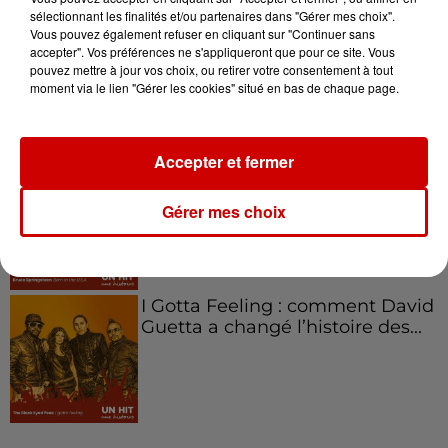
sélectionnant les finalités et/ou partenaires dans "Gérer mes choix".
Vous pouvez également refuser en cliquant sur "Continuer sans
Aménager un school bus au
accepter". Vos préférences ne s'appliqueront que pour ce site. Vous
Canada et accueillir les bleus à
pouvez mettre à jour vos choix, ou retirer votre consentement à tout
Boston,...
moment via le lien "Gérer les cookies" situé en bas de chaque page.
Accepter et fermer
Born in the U.S.A - Bruce
Springsteen : la chanson que
Gérer mes choix
l’Amérique...
I Gotta Feeling : comment David
Guetta a changé l’histoire des...