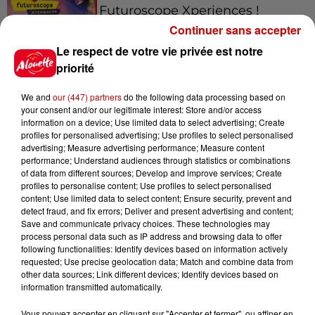
Futuroscope Xperiences !
Continuer sans accepter
Le respect de votre vie privée est notre
priorité
Le Duel - Gagnez votre balade
We and
our (447) partners
do the following data processing based on
en jet ski !
your consent and/or our legitimate interest: Store and/or access
information on a device; Use limited data to select advertising; Create
profiles for personalised advertising; Use profiles to select personalised
advertising; Measure advertising performance; Measure content
performance; Understand audiences through statistics or combinations
of data from different sources; Develop and improve services; Create
profiles to personalise content; Use profiles to select personalised
content; Use limited data to select content; Ensure security, prevent and
Podcasts
Voir plus
detect fraud, and fix errors; Deliver and present advertising and content;
Save and communicate privacy choices. These technologies may
process personal data such as IP address and browsing data to offer
Kelly Massol, figure
following functionalities: Identify devices based on information actively
requested; Use precise geolocation data; Match and combine data from
emblématique de
other data sources; Link different devices; Identify devices based on
l'entrepreneuriat féminin
information transmitted automatically.
Vous pouvez accepter en cliquant sur "Accepter et fermer", ou affiner en