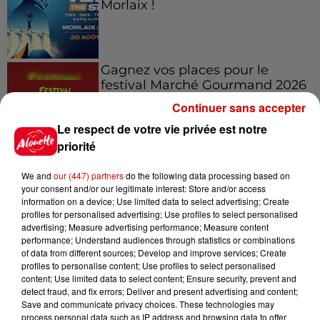
Morlaix !
Gagnez vos places pour le
festival Marché Gourmand 2026
à Coulon !
Continuer sans accepter
Le respect de votre vie privée est notre
priorité
Le Duel - Gagnez vos entrées
We and
our (447) partners
do the following data processing based on
pour l'un des zoos de nos
your consent and/or our legitimate interest: Store and/or access
régions !
information on a device; Use limited data to select advertising; Create
profiles for personalised advertising; Use profiles to select personalised
advertising; Measure advertising performance; Measure content
performance; Understand audiences through statistics or combinations
of data from different sources; Develop and improve services; Create
Destination Vacances - Gagnez
profiles to personalise content; Use profiles to select personalised
votre séjour en famille au cœur
content; Use limited data to select content; Ensure security, prevent and
de la...
detect fraud, and fix errors; Deliver and present advertising and content;
Save and communicate privacy choices. These technologies may
process personal data such as IP address and browsing data to offer