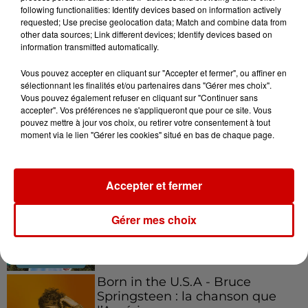
following functionalities: Identify devices based on information actively
requested; Use precise geolocation data; Match and combine data from
other data sources; Link different devices; Identify devices based on
information transmitted automatically.
Podcasts
Voir plus
Vous pouvez accepter en cliquant sur "Accepter et fermer", ou affiner en
sélectionnant les finalités et/ou partenaires dans "Gérer mes choix".
Kelly Massol, figure
Vous pouvez également refuser en cliquant sur "Continuer sans
accepter". Vos préférences ne s'appliqueront que pour ce site. Vous
emblématique de
pouvez mettre à jour vos choix, ou retirer votre consentement à tout
l'entrepreneuriat féminin
moment via le lien "Gérer les cookies" situé en bas de chaque page.
Accepter et fermer
Aménager un school bus au
Canada et accueillir les bleus à
Gérer mes choix
Boston,...
Born in the U.S.A - Bruce
Springsteen : la chanson que