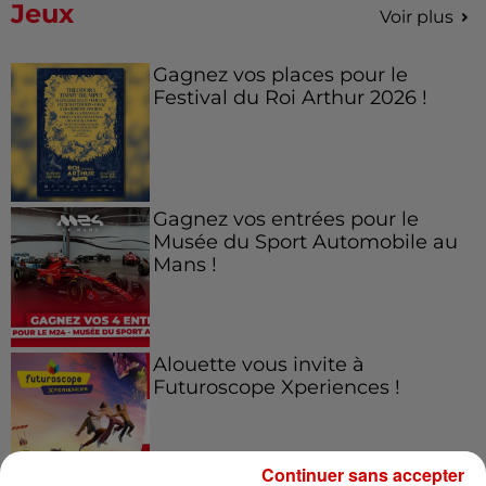
Jeux
Voir plus
Gagnez vos places pour le
Festival du Roi Arthur 2026 !
Gagnez vos entrées pour le
Musée du Sport Automobile au
Mans !
Alouette vous invite à
Futuroscope Xperiences !
Continuer sans accepter