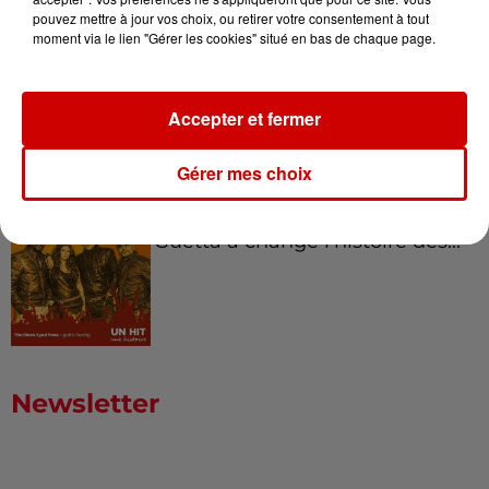
pouvez mettre à jour vos choix, ou retirer votre consentement à tout
moment via le lien "Gérer les cookies" situé en bas de chaque page.
Born in the U.S.A - Bruce
Springsteen : la chanson que
Accepter et fermer
l’Amérique...
Gérer mes choix
I Gotta Feeling : comment David
Guetta a changé l’histoire des...
Newsletter