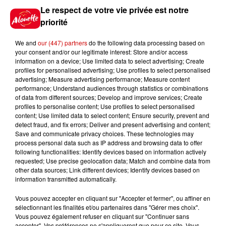
Le respect de votre vie privée est notre
Le Duel - Gagnez votre balade
en jet ski !
priorité
We and
our (447) partners
do the following data processing based on
your consent and/or our legitimate interest: Store and/or access
information on a device; Use limited data to select advertising; Create
profiles for personalised advertising; Use profiles to select personalised
advertising; Measure advertising performance; Measure content
performance; Understand audiences through statistics or combinations
Podcasts
of data from different sources; Develop and improve services; Create
Voir plus
profiles to personalise content; Use profiles to select personalised
content; Use limited data to select content; Ensure security, prevent and
Kelly Massol, figure
detect fraud, and fix errors; Deliver and present advertising and content;
Save and communicate privacy choices. These technologies may
emblématique de
process personal data such as IP address and browsing data to offer
l'entrepreneuriat féminin
following functionalities: Identify devices based on information actively
requested; Use precise geolocation data; Match and combine data from
other data sources; Link different devices; Identify devices based on
information transmitted automatically.
Aménager un school bus au
Vous pouvez accepter en cliquant sur "Accepter et fermer", ou affiner en
Canada et accueillir les bleus à
sélectionnant les finalités et/ou partenaires dans "Gérer mes choix".
Boston,...
Vous pouvez également refuser en cliquant sur "Continuer sans
accepter". Vos préférences ne s'appliqueront que pour ce site. Vous