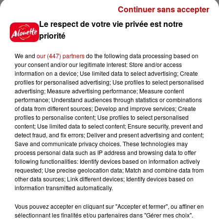
Continuer sans accepter
Le respect de votre vie privée est notre
priorité
Destination Vacances : inscrivez-
vous !
We and
our (447) partners
do the following data processing based on
your consent and/or our legitimate interest: Store and/or access
information on a device; Use limited data to select advertising; Create
profiles for personalised advertising; Use profiles to select personalised
advertising; Measure advertising performance; Measure content
performance; Understand audiences through statistics or combinations
of data from different sources; Develop and improve services; Create
profiles to personalise content; Use profiles to select personalised
Podcasts
Voir plus
content; Use limited data to select content; Ensure security, prevent and
detect fraud, and fix errors; Deliver and present advertising and content;
Save and communicate privacy choices. These technologies may
Kelly Massol, figure
process personal data such as IP address and browsing data to offer
emblématique de
following functionalities: Identify devices based on information actively
l'entrepreneuriat féminin
requested; Use precise geolocation data; Match and combine data from
other data sources; Link different devices; Identify devices based on
information transmitted automatically.
Vous pouvez accepter en cliquant sur "Accepter et fermer", ou affiner en
Aménager un school bus au
sélectionnant les finalités et/ou partenaires dans "Gérer mes choix".