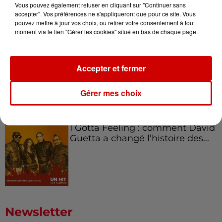
Canada et accueillir les bleus à
Vous pouvez également refuser en cliquant sur "Continuer sans
accepter". Vos préférences ne s'appliqueront que pour ce site. Vous
Boston,...
pouvez mettre à jour vos choix, ou retirer votre consentement à tout
moment via le lien "Gérer les cookies" situé en bas de chaque page.
Born in the U.S.A - Bruce
Accepter et fermer
Springsteen : la chanson que
l’Amérique...
Gérer mes choix
I Gotta Feeling : comment David
Guetta a changé l’histoire des...
Newsletter