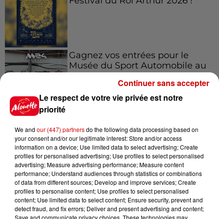
Festival du Roi Arthur 2026 !
Gagnez vos entrées pour le
Musée du Sport Automobile au
Mans !
Continuer sans accepter
Le respect de votre vie privée est notre
priorité
Alouette vous invite à
We and
our (447) partners
do the following data processing based on
Futuroscope Xperiences !
your consent and/or our legitimate interest: Store and/or access
information on a device; Use limited data to select advertising; Create
profiles for personalised advertising; Use profiles to select personalised
advertising; Measure advertising performance; Measure content
performance; Understand audiences through statistics or combinations
of data from different sources; Develop and improve services; Create
Le Duel - Gagnez votre balade
profiles to personalise content; Use profiles to select personalised
en jet ski !
content; Use limited data to select content; Ensure security, prevent and
detect fraud, and fix errors; Deliver and present advertising and content;
Save and communicate privacy choices. These technologies may