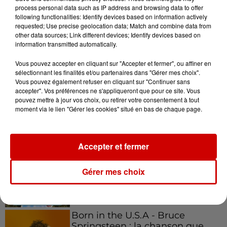
process personal data such as IP address and browsing data to offer
following functionalities: Identify devices based on information actively
requested; Use precise geolocation data; Match and combine data from
other data sources; Link different devices; Identify devices based on
information transmitted automatically.
Podcasts
Voir plus
Vous pouvez accepter en cliquant sur "Accepter et fermer", ou affiner en
sélectionnant les finalités et/ou partenaires dans "Gérer mes choix".
Kelly Massol, figure
Vous pouvez également refuser en cliquant sur "Continuer sans
emblématique de
accepter". Vos préférences ne s'appliqueront que pour ce site. Vous
pouvez mettre à jour vos choix, ou retirer votre consentement à tout
l'entrepreneuriat féminin
moment via le lien "Gérer les cookies" situé en bas de chaque page.
Accepter et fermer
Aménager un school bus au
Canada et accueillir les bleus à
Boston,...
Gérer mes choix
Born in the U.S.A - Bruce
Springsteen : la chanson que