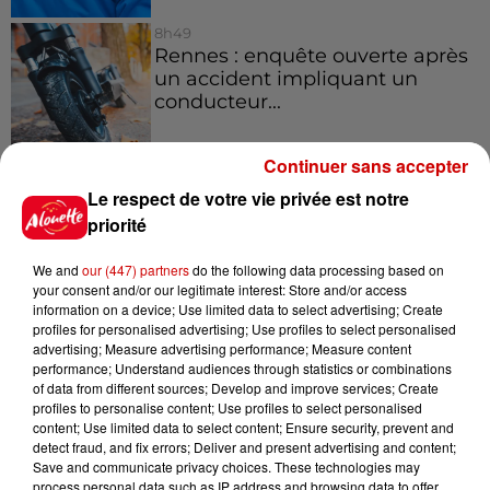
8h49
Rennes : enquête ouverte après
un accident impliquant un
conducteur...
Continuer sans accepter
8 août 2026
Le respect de votre vie privée est notre
Aide carburant pour les "grands
priorité
rouleurs" : le délai pour la...
We and
our (447) partners
do the following data processing based on
your consent and/or our legitimate interest: Store and/or access
information on a device; Use limited data to select advertising; Create
profiles for personalised advertising; Use profiles to select personalised
advertising; Measure advertising performance; Measure content
Jeux
performance; Understand audiences through statistics or combinations
Voir plus
of data from different sources; Develop and improve services; Create
profiles to personalise content; Use profiles to select personalised
Gagnez vos places pour le
content; Use limited data to select content; Ensure security, prevent and
detect fraud, and fix errors; Deliver and present advertising and content;
festival Marché Gourmand 2026
Save and communicate privacy choices. These technologies may
à Coulon !
process personal data such as IP address and browsing data to offer