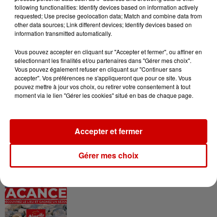
following functionalities: Identify devices based on information actively
requested; Use precise geolocation data; Match and combine data from
other data sources; Link different devices; Identify devices based on
information transmitted automatically.
Le Duel - Gagnez vos entrées
pour l'un des zoos de nos
Vous pouvez accepter en cliquant sur "Accepter et fermer", ou affiner en
régions !
sélectionnant les finalités et/ou partenaires dans "Gérer mes choix".
Vous pouvez également refuser en cliquant sur "Continuer sans
accepter". Vos préférences ne s'appliqueront que pour ce site. Vous
pouvez mettre à jour vos choix, ou retirer votre consentement à tout
moment via le lien "Gérer les cookies" situé en bas de chaque page.
Destination Vacances - Gagnez
votre séjour en famille au cœur
de la...
Accepter et fermer
Gérer mes choix
Destination Vacances : inscrivez-
vous !