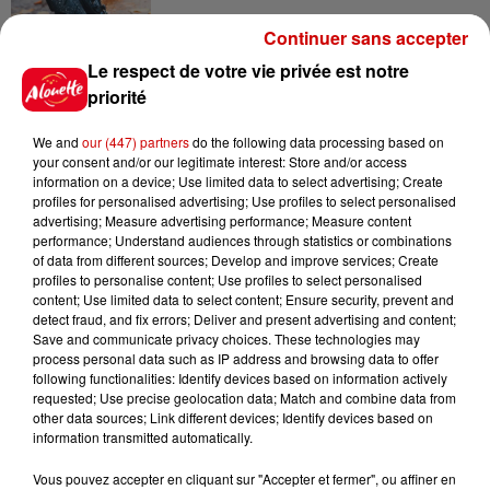
Continuer sans accepter
Le respect de votre vie privée est notre
priorité
Jeux
Voir plus
We and
our (447) partners
do the following data processing based on
your consent and/or our legitimate interest: Store and/or access
Gagnez vos places pour le
information on a device; Use limited data to select advertising; Create
festival Marché Gourmand 2026
profiles for personalised advertising; Use profiles to select personalised
à Coulon !
advertising; Measure advertising performance; Measure content
performance; Understand audiences through statistics or combinations
of data from different sources; Develop and improve services; Create
profiles to personalise content; Use profiles to select personalised
content; Use limited data to select content; Ensure security, prevent and
Le Duel - Gagnez vos entrées
detect fraud, and fix errors; Deliver and present advertising and content;
Save and communicate privacy choices. These technologies may
pour l'un des zoos de nos
process personal data such as IP address and browsing data to offer
régions !
following functionalities: Identify devices based on information actively
requested; Use precise geolocation data; Match and combine data from
other data sources; Link different devices; Identify devices based on
information transmitted automatically.
Destination Vacances - Gagnez
Vous pouvez accepter en cliquant sur "Accepter et fermer", ou affiner en
votre séjour en famille au cœur