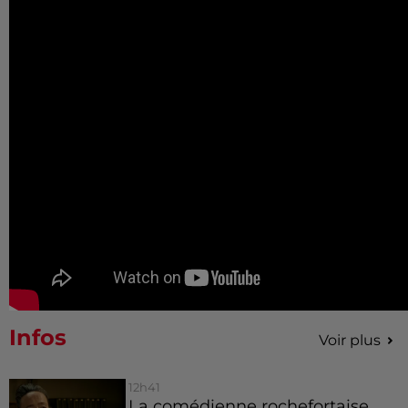
Infos
Voir plus
12h41
La comédienne rochefortaise