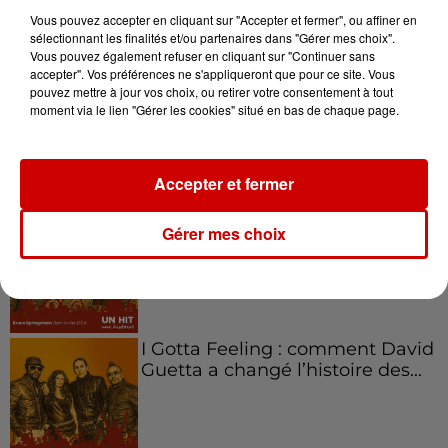
Vous pouvez accepter en cliquant sur "Accepter et fermer", ou affiner en
sélectionnant les finalités et/ou partenaires dans "Gérer mes choix".
Vous pouvez également refuser en cliquant sur "Continuer sans
accepter". Vos préférences ne s'appliqueront que pour ce site. Vous
Aménager un school bus au
pouvez mettre à jour vos choix, ou retirer votre consentement à tout
Canada et accueillir les bleus à
moment via le lien "Gérer les cookies" situé en bas de chaque page.
Boston,...
Accepter et fermer
Born in the U.S.A - Bruce
Gérer mes choix
Springsteen : la chanson que
l’Amérique...
I Gotta Feeling : comment David
Guetta a changé l’histoire des...