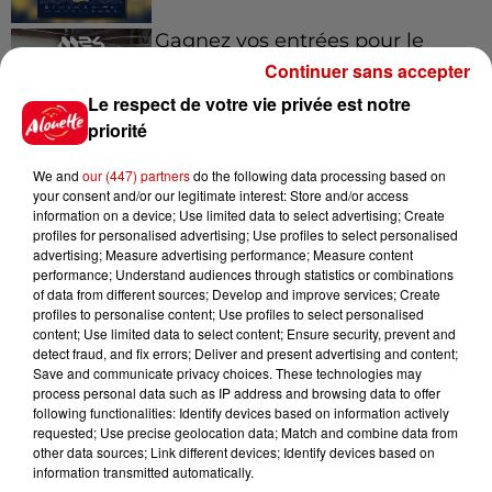
Gagnez vos entrées pour le
Musée du Sport Automobile au
Continuer sans accepter
Mans !
Le respect de votre vie privée est notre
priorité
We and
our (447) partners
do the following data processing based on
Destination Vacances - Gagnez
your consent and/or our legitimate interest: Store and/or access
votre séjour en famille au cœur
information on a device; Use limited data to select advertising; Create
de la...
profiles for personalised advertising; Use profiles to select personalised
advertising; Measure advertising performance; Measure content
performance; Understand audiences through statistics or combinations
of data from different sources; Develop and improve services; Create
profiles to personalise content; Use profiles to select personalised
content; Use limited data to select content; Ensure security, prevent and
detect fraud, and fix errors; Deliver and present advertising and content;
Podcasts
Save and communicate privacy choices. These technologies may
Voir plus
process personal data such as IP address and browsing data to offer
following functionalities: Identify devices based on information actively
requested; Use precise geolocation data; Match and combine data from
Kelly Massol, figure
other data sources; Link different devices; Identify devices based on
emblématique de
information transmitted automatically.
l'entrepreneuriat féminin