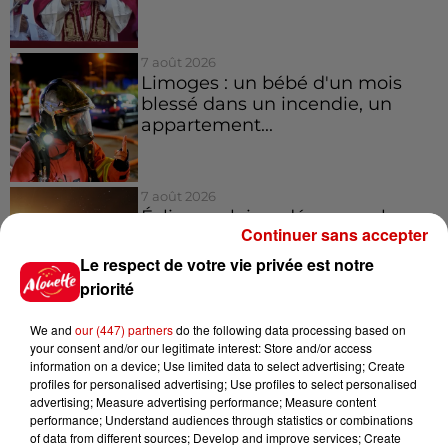
7 août 2026
Limoges : un bébé d'un mois
blessé dans un incendie, un
appartement...
7 août 2026
Éclipse solaire : découvrez les
Continuer sans accepter
meilleurs spots d'observation
du...
Le respect de votre vie privée est notre
priorité
We and
our (447) partners
do the following data processing based on
7 août 2026
your consent and/or our legitimate interest: Store and/or access
À LA UNE : professeur
information on a device; Use limited data to select advertising; Create
condamné, repreneurs pour
profiles for personalised advertising; Use profiles to select personalised
Duralex et la...
advertising; Measure advertising performance; Measure content
performance; Understand audiences through statistics or combinations
of data from different sources; Develop and improve services; Create