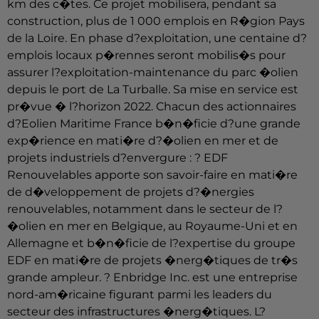
km des c�tes. Ce projet mobilisera, pendant sa
construction, plus de 1 000 emplois en R�gion Pays
de la Loire. En phase d?exploitation, une centaine d?
emplois locaux p�rennes seront mobilis�s pour
assurer l?exploitation-maintenance du parc �olien
depuis le port de La Turballe. Sa mise en service est
pr�vue � l?horizon 2022. Chacun des actionnaires
d?Eolien Maritime France b�n�ficie d?une grande
exp�rience en mati�re d?�olien en mer et de
projets industriels d?envergure : ? EDF
Renouvelables apporte son savoir-faire en mati�re
de d�veloppement de projets d?�nergies
renouvelables, notamment dans le secteur de l?
�olien en mer en Belgique, au Royaume-Uni et en
Allemagne et b�n�ficie de l?expertise du groupe
EDF en mati�re de projets �nerg�tiques de tr�s
grande ampleur. ? Enbridge Inc. est une entreprise
nord-am�ricaine figurant parmi les leaders du
secteur des infrastructures �nerg�tiques. L?