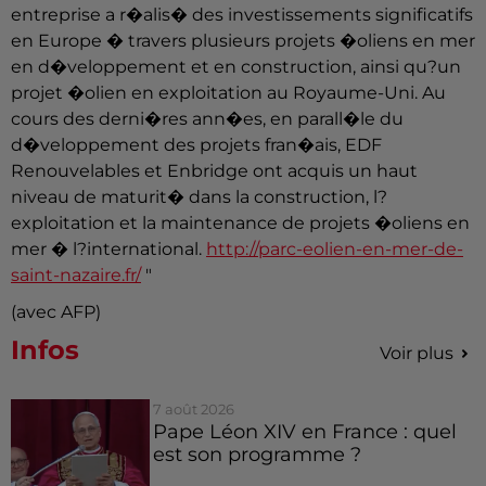
entreprise a r�alis� des investissements significatifs
en Europe � travers plusieurs projets �oliens en mer
en d�veloppement et en construction, ainsi qu?un
projet �olien en exploitation au Royaume-Uni. Au
cours des derni�res ann�es, en parall�le du
d�veloppement des projets fran�ais, EDF
Renouvelables et Enbridge ont acquis un haut
niveau de maturit� dans la construction, l?
exploitation et la maintenance de projets �oliens en
mer � l?international.
http://parc-eolien-en-mer-de-
saint-nazaire.fr/
"
(avec AFP)
Infos
Voir plus
7 août 2026
Pape Léon XIV en France : quel
est son programme ?