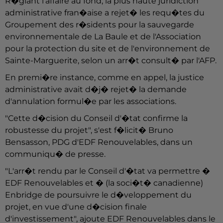
R�glant l'affaire au fond, la plus haute juridiction
administrative fran�aise a rejet� les requ�tes du
Groupement des r�sidents pour la sauvegarde
environnementale de La Baule et de l'Association
pour la protection du site et de l'environnement de
Sainte-Marguerite, selon un arr�t consult� par l'AFP.
En premi�re instance, comme en appel, la justice
administrative avait d�j� rejet� la demande
d'annulation formul�e par les associations.
"Cette d�cision du Conseil d'�tat confirme la
robustesse du projet", s'est f�licit� Bruno
Bensasson, PDG d'EDF Renouvelables, dans un
communiqu� de presse.
"L'arr�t rendu par le Conseil d'�tat va permettre �
EDF Renouvelables et � (la soci�t� canadienne)
Enbridge de poursuivre le d�veloppement du
projet, en vue d'une d�cision finale
d'investissement", ajoute EDF Renouvelables dans le