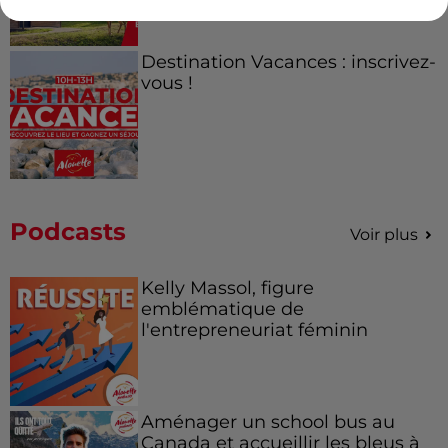
Destination Vacances : inscrivez-
vous !
Podcasts
Voir plus
Kelly Massol, figure
emblématique de
l'entrepreneuriat féminin
Aménager un school bus au
Canada et accueillir les bleus à