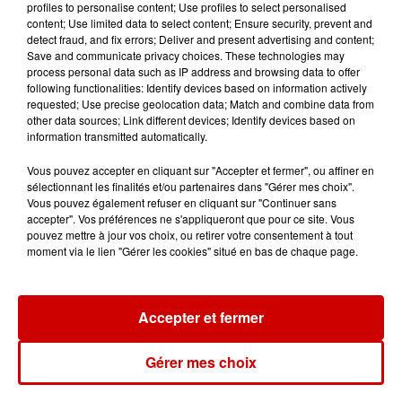
profiles to personalise content; Use profiles to select personalised
content; Use limited data to select content; Ensure security, prevent and
detect fraud, and fix errors; Deliver and present advertising and content;
Jeux
Voir plus
Save and communicate privacy choices. These technologies may
process personal data such as IP address and browsing data to offer
following functionalities: Identify devices based on information actively
Gagnez vos places pour le
requested; Use precise geolocation data; Match and combine data from
festival Marché Gourmand 2026
other data sources; Link different devices; Identify devices based on
à Coulon !
information transmitted automatically.
Vous pouvez accepter en cliquant sur "Accepter et fermer", ou affiner en
sélectionnant les finalités et/ou partenaires dans "Gérer mes choix".
Vous pouvez également refuser en cliquant sur "Continuer sans
Le Duel - Gagnez vos entrées
accepter". Vos préférences ne s'appliqueront que pour ce site. Vous
pouvez mettre à jour vos choix, ou retirer votre consentement à tout
pour l'un des zoos de nos
moment via le lien "Gérer les cookies" situé en bas de chaque page.
régions !
Accepter et fermer
Destination Vacances - Gagnez
votre séjour en famille au cœur
Gérer mes choix
de la...