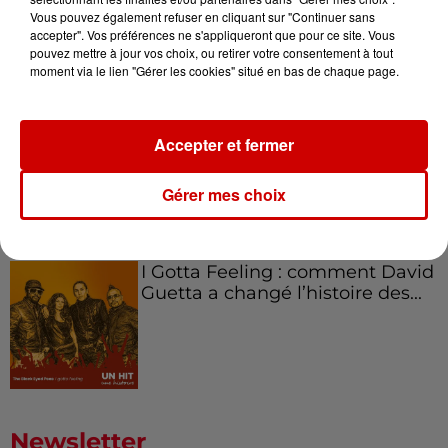
Aménager un school bus au
Vous pouvez également refuser en cliquant sur "Continuer sans
Canada et accueillir les bleus à
accepter". Vos préférences ne s'appliqueront que pour ce site. Vous
Boston,...
pouvez mettre à jour vos choix, ou retirer votre consentement à tout
moment via le lien "Gérer les cookies" situé en bas de chaque page.
Born in the U.S.A - Bruce
Accepter et fermer
Springsteen : la chanson que
l’Amérique...
Gérer mes choix
I Gotta Feeling : comment David
Guetta a changé l’histoire des...
Newsletter