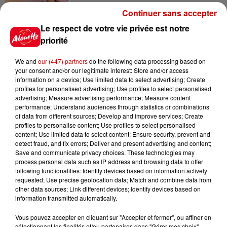
Continuer sans accepter
Le respect de votre vie privée est notre
priorité
Le Duel - Gagnez votre balade
en jet ski !
We and
our (447) partners
do the following data processing based on
your consent and/or our legitimate interest: Store and/or access
information on a device; Use limited data to select advertising; Create
profiles for personalised advertising; Use profiles to select personalised
advertising; Measure advertising performance; Measure content
performance; Understand audiences through statistics or combinations
of data from different sources; Develop and improve services; Create
profiles to personalise content; Use profiles to select personalised
Podcasts
content; Use limited data to select content; Ensure security, prevent and
Voir plus
detect fraud, and fix errors; Deliver and present advertising and content;
Save and communicate privacy choices. These technologies may
Kelly Massol, figure
process personal data such as IP address and browsing data to offer
following functionalities: Identify devices based on information actively
emblématique de
requested; Use precise geolocation data; Match and combine data from
l'entrepreneuriat féminin
other data sources; Link different devices; Identify devices based on
information transmitted automatically.
Vous pouvez accepter en cliquant sur "Accepter et fermer", ou affiner en
sélectionnant les finalités et/ou partenaires dans "Gérer mes choix".