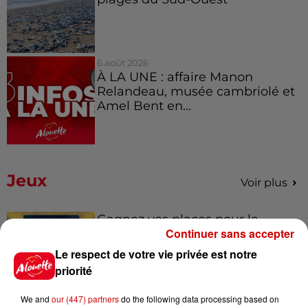
6 août 2026
À LA UNE : affaire Manon
Relandeau, musée cambriolé et
Amel Bent en...
Jeux
Voir plus
Gagnez vos places pour le
Continuer sans accepter
Festival du Roi Arthur 2026 !
Le respect de votre vie privée est notre
priorité
We and
our (447) partners
do the following data processing based on