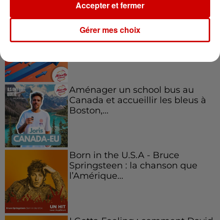
Accepter et fermer
Kelly Massol, figure
Gérer mes choix
emblématique de
l'entrepreneuriat féminin
Aménager un school bus au
Canada et accueillir les bleus à
Boston,...
Born in the U.S.A - Bruce
Springsteen : la chanson que
l’Amérique...