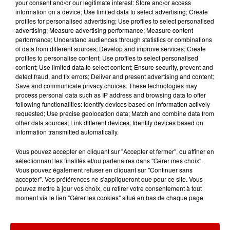
Gagnez vos entrées pour le
your consent and/or our legitimate interest: Store and/or access
information on a device; Use limited data to select advertising; Create
Musée du Sport Automobile au
profiles for personalised advertising; Use profiles to select personalised
Mans !
advertising; Measure advertising performance; Measure content
performance; Understand audiences through statistics or combinations
of data from different sources; Develop and improve services; Create
profiles to personalise content; Use profiles to select personalised
content; Use limited data to select content; Ensure security, prevent and
Alouette vous invite à
detect fraud, and fix errors; Deliver and present advertising and content;
Futuroscope Xperiences !
Save and communicate privacy choices. These technologies may
process personal data such as IP address and browsing data to offer
following functionalities: Identify devices based on information actively
requested; Use precise geolocation data; Match and combine data from
other data sources; Link different devices; Identify devices based on
information transmitted automatically.
Le Duel - Gagnez votre balade
en jet ski !
Vous pouvez accepter en cliquant sur "Accepter et fermer", ou affiner en
sélectionnant les finalités et/ou partenaires dans "Gérer mes choix".
Vous pouvez également refuser en cliquant sur "Continuer sans
accepter". Vos préférences ne s'appliqueront que pour ce site. Vous
pouvez mettre à jour vos choix, ou retirer votre consentement à tout
moment via le lien "Gérer les cookies" situé en bas de chaque page.
Podcasts
Voir plus