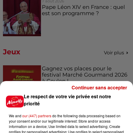
7 août 2026
Pape Léon XIV en France : quel
est son programme ?
Jeux
Voir plus
Gagnez vos places pour le
festival Marché Gourmand 2026
à Coulon !
Continuer sans accepter
Le respect de votre vie privée est notre
priorité
Le Duel - Gagnez vos entrées
pour l'un des zoos de nos
We and
our (447) partners
do the following data processing based on
régions !
your consent and/or our legitimate interest: Store and/or access
information on a device; Use limited data to select advertising; Create
profiles for personalised advertising; Use profiles to select personalised