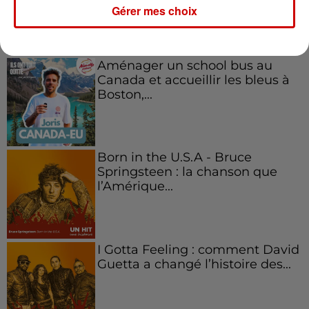
l'entrepreneuriat féminin
Gérer mes choix
Aménager un school bus au
Canada et accueillir les bleus à
Boston,...
Born in the U.S.A - Bruce
Springsteen : la chanson que
l’Amérique...
I Gotta Feeling : comment David
Guetta a changé l’histoire des...