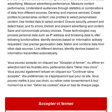
advertising; Measure advertising performance; Measure content
performance; Understand audiences through statistics or combinations
Destination Vacances - Gagnez
of data from different sources; Develop and improve services; Create
profiles to personalise content; Use profiles to select personalised
votre séjour en famille au cœur
content; Use limited data to select content; Ensure security, prevent and
de la...
detect fraud, and fix errors; Deliver and present advertising and content;
Save and communicate privacy choices. These technologies may
process personal data such as IP address and browsing data to offer
following functionalities: Identify devices based on information actively
requested; Use precise geolocation data; Match and combine data from
Destination Vacances : inscrivez-
other data sources; Link different devices; Identify devices based on
vous !
information transmitted automatically.
Vous pouvez accepter en cliquant sur "Accepter et fermer", ou affiner en
sélectionnant les finalités et/ou partenaires dans "Gérer mes choix".
Vous pouvez également refuser en cliquant sur "Continuer sans
accepter". Vos préférences ne s'appliqueront que pour ce site. Vous
pouvez mettre à jour vos choix, ou retirer votre consentement à tout
moment via le lien "Gérer les cookies" situé en bas de chaque page.
Podcasts
Voir plus
Kelly Massol, figure
Accepter et fermer
emblématique de