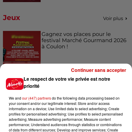
Jeux
Voir plus
Gagnez vos places pour le
festival Marché Gourmand 2026
à Coulon !
Continuer sans accepter
Le Duel - Gagnez vos entrées
Le respect de votre vie privée est notre
pour l'un des zoos de nos
priorité
régions !
We and
our (447) partners
do the following data processing based on
your consent and/or our legitimate interest: Store and/or access
information on a device; Use limited data to select advertising; Create
Destination Vacances - Gagnez
profiles for personalised advertising; Use profiles to select personalised
votre séjour en famille au cœur
advertising; Measure advertising performance; Measure content
de la...
performance; Understand audiences through statistics or combinations
of data from different sources; Develop and improve services; Create