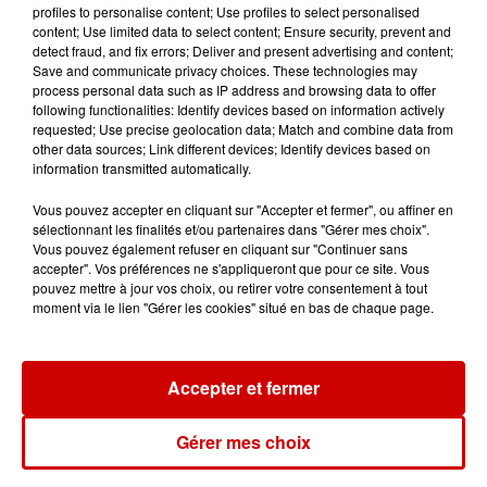
profiles to personalise content; Use profiles to select personalised
content; Use limited data to select content; Ensure security, prevent and
detect fraud, and fix errors; Deliver and present advertising and content;
Save and communicate privacy choices. These technologies may
Destination Vacances : inscrivez-
process personal data such as IP address and browsing data to offer
vous !
following functionalities: Identify devices based on information actively
requested; Use precise geolocation data; Match and combine data from
other data sources; Link different devices; Identify devices based on
information transmitted automatically.
Vous pouvez accepter en cliquant sur "Accepter et fermer", ou affiner en
sélectionnant les finalités et/ou partenaires dans "Gérer mes choix".
Vous pouvez également refuser en cliquant sur "Continuer sans
Podcasts
Voir plus
accepter". Vos préférences ne s'appliqueront que pour ce site. Vous
pouvez mettre à jour vos choix, ou retirer votre consentement à tout
moment via le lien "Gérer les cookies" situé en bas de chaque page.
Kelly Massol, figure
emblématique de
l'entrepreneuriat féminin
Accepter et fermer
Gérer mes choix
Aménager un school bus au