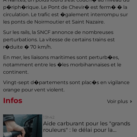
p�riph�rique. Le Pont de Chevir� est ferm� � la
circulation. Le trafic est �galement interrompu sur
les ponts de Noirmoutier et Saint Nazaire.
Sur les rails, la SNCF annonce de nombreuses
perturbations. La vitesse de certains trains est
r�duite � 70 km/h.
En mer, les liaisons maritimes sont perturb�es,
notamment entre les �les morbihannaises et le
continent.
Vingt-sept d�partements sont plac�s en vigilance
orange pour vent violent.
Infos
Voir plus
13h42
Aide carburant pour les "grands
rouleurs" : le délai pour la...