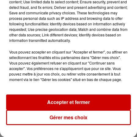
content; Use limited data to select content; Ensure security, prevent and
Jeux
Voir plus
detect fraud, and fix errors; Deliver and present advertising and content;
Save and communicate privacy choices. These technologies may
process personal data such as IP address and browsing data to offer
Le Duel - Gagnez vos entrées
following functionalities: Identify devices based on information actively
pour l'un des zoos de nos
requested; Use precise geolocation data; Match and combine data from
régions !
other data sources; Link different devices; Identify devices based on
information transmitted automatically.
Vous pouvez accepter en cliquant sur "Accepter et fermer", ou affiner en
sélectionnant les finalités et/ou partenaires dans "Gérer mes choix".
Gagnez vos places pour le
Vous pouvez également refuser en cliquant sur "Continuer sans
Festival du Roi Arthur 2026 !
accepter". Vos préférences ne s'appliqueront que pour ce site. Vous
pouvez mettre à jour vos choix, ou retirer votre consentement à tout
moment via le lien "Gérer les cookies" situé en bas de chaque page.
Accepter et fermer
Gagnez vos entrées pour le
Musée du Sport Automobile au
Mans !
Gérer mes choix