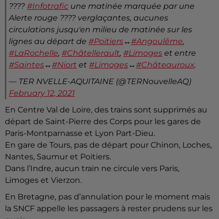
????
#Infotrafic
une matinée marquée par une
Alerte rouge ???? verglaçantes, aucunes
circulations jusqu'en milieu de matinée sur les
lignes au départ de
#Poitiers
↔
#Angoulême
,
#LaRochelle
,
#Châtellerault
,
#Limoges
et entre
#Saintes
↔
#Niort
et
#Limoges
↔
#Châteauroux
.
— TER NVELLE-AQUITAINE (@TERNouvelleAQ)
February 12, 2021
En Centre Val de Loire, des trains sont supprimés au
départ de Saint-Pierre des Corps pour les gares de
Paris-Montparnasse et Lyon Part-Dieu.
En gare de Tours, pas de départ pour Chinon, Loches,
Nantes, Saumur et Poitiers.
Dans l’Indre, aucun train ne circule vers Paris,
Limoges et Vierzon.
En Bretagne, pas d’annulation pour le moment mais
la SNCF appelle les passagers à rester prudens sur les