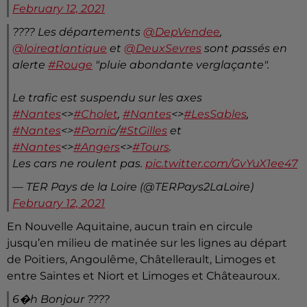
February 12, 2021
???? Les départements
@DepVendee
,
@loireatlantique
et
@DeuxSevres
sont passés en
alerte
#Rouge
"pluie abondante verglaçante".
Le trafic est suspendu sur les axes
#Nantes
<>
#Cholet
,
#Nantes
<>
#LesSables
,
#Nantes
<>
#Pornic
/
#StGilles
et
#Nantes
<>
#Angers
<>
#Tours
.
Les cars ne roulent pas.
pic.twitter.com/GvYuX1ee47
— TER Pays de la Loire (@TERPays2LaLoire)
February 12, 2021
En Nouvelle Aquitaine, aucun train en circule
jusqu’en milieu de matinée sur les lignes au départ
de Poitiers, Angoulême, Châtellerault, Limoges et
entre Saintes et Niort et Limoges et Châteauroux.
6�h Bonjour ????