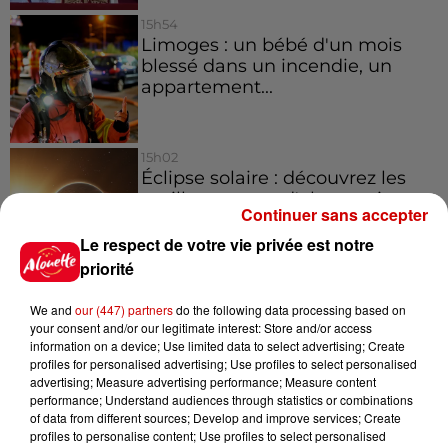
15h54
Limoges : un bébé d'un mois
blessé dans un incendie, un
appartement...
15h02
Éclipse solaire : découvrez les
meilleurs spots d'observation
Continuer sans accepter
du...
Le respect de votre vie privée est notre
priorité
11h51
À LA UNE : professeur
We and
our (447) partners
do the following data processing based on
your consent and/or our legitimate interest: Store and/or access
condamné, repreneurs pour
information on a device; Use limited data to select advertising; Create
Duralex et la...
profiles for personalised advertising; Use profiles to select personalised
advertising; Measure advertising performance; Measure content
performance; Understand audiences through statistics or combinations
of data from different sources; Develop and improve services; Create
profiles to personalise content; Use profiles to select personalised