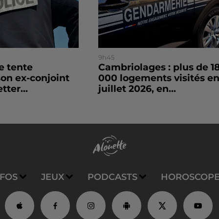
9h45
le tente
Cambriolages : plus de 1
son ex-conjoint
000 logements visités e
tter...
juillet 2026, en...
NFOS
JEUX
PODCASTS
HOROSCOP