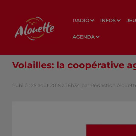
RADIO
INFOS
JE
AGENDA
Volailles: la coopérative 
Publié : 25 août 2015 à 16h34 par Rédaction Alouett