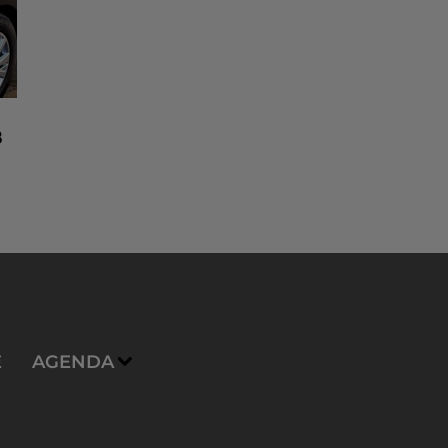
8
n
E
AGENDA