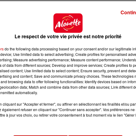
e 450 millions d'euros de chiffre d'affaires en 2014, Doux
Contin
 export de volaille, notamment vers le Moyen-Orient, et
rque P�re Dodu.
 juin 2012, en raison d'importantes dettes. Dans la
Le respect de votre vie privée est notre priorité
is avant d'�tablir un plan de continuation, valid� en
ers
do the following data processing based on your consent and/or our legitimate int
device; Use limited data to select advertising; Create profiles for personalised adver
ag� depuis 2013 dans un plan d'investissement de 110
vertising; Measure advertising performance; Measure content performance; Unders
ns of data from different sources; Develop and improve services; Create profiles to 
alised content; Use limited data to select content; Ensure security, prevent and detect
22.000 agriculteurs adh�rents et emploie plus de 12.00
ertising and content; Save and communicate privacy choices. These technologies
and browsing data to offer following functionalities: Identify devices based on infor
eolocation data; Match and combine data from other data sources; Link different de
nsmitted automatically.
cliquant sur "Accepter et fermer", ou affiner en sélectionnant les finalités et/ou pa
 également refuser en cliquant sur "Continuer sans accepter". Vos préférences ne 
tre à jour vos choix, ou retirer votre consentement à tout moment via le lien "Gérer 