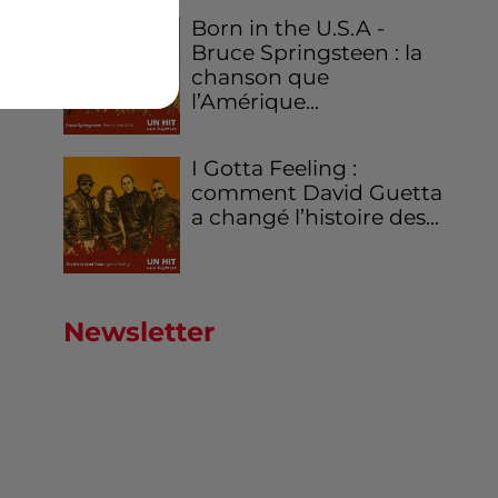
Born in the U.S.A -
Bruce Springsteen : la
chanson que
l’Amérique...
I Gotta Feeling :
comment David Guetta
a changé l’histoire des...
Newsletter