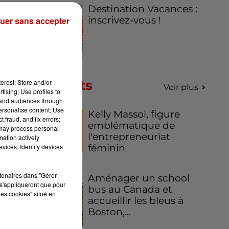
Destination Vacances :
inscrivez-vous !
uer sans accepter
Podcasts
erest: Store and/or
Voir plus
tising; Use profiles to
tand audiences through
personalise content; Use
Kelly Massol, figure
 fraud, and fix errors;
0
emblématique de
 may process personal
l'entrepreneuriat
mation actively
féminin
vices; Identify devices
rtenaires dans "Gérer
Aménager un school
s'appliqueront que pour
bus au Canada et
les cookies" situé en
accueillir les bleus à
Boston,...