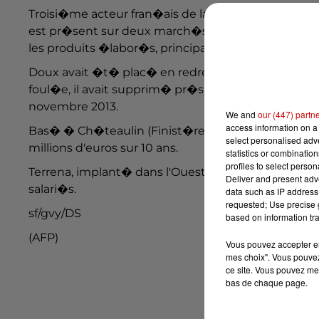
Troisi�me acteur fran�ais de la volaille avec plus d
est pr�sent sur deux march�s principaux: le grand
les produits �labor�s, principalement sous la ma
Doux avait �t� plac� en redressement judiciaire en
foul�e, il avait supprim� pr�s d'un millier d'emplo
novembre 2013.
We and
our (447) partn
access information on a 
Bas� � Ch�teaulin (Finist�re), le groupe est eng
select personalised ad
millions d'euros sur 10 ans.
statistics or combinatio
profiles to select person
Terrena, implant� dans l'Ouest, regroupe pr�s de 
Deliver and present adv
salari�s.
data such as IP address 
requested; Use precise g
sf/gvy/DS
based on information tra
(AFP)
Vous pouvez accepter en 
mes choix". Vous pouvez
ce site. Vous pouvez met
bas de chaque page.