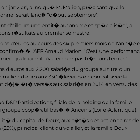
en janvier", a indiqu� M. Marion, pr�cisant que le
sonnel serait lanc� "d�but septembre".
tant d'ailleurs une entit� autonome et sp�cialis�e", a
 bons r�sultats au premier semestre.
llions d'euros au cours des six premiers mois de l'ann�e 
 a confirm� � l'AFP Arnaud Marion. "C'est une performan
ent judiciaire il n'y a encore pas tr�s longtemps".
s d'euros aux 2.200 salari�s du groupe au titre d'un
 million d'euro aux 350 �leveurs en contrat avec le
aient d�j� �t� vers�s aux salari�s en 2014 en vertu des
&P Participations, filiale de la holding de la famille
 au groupe coop�ratif bas� � Ancenis (Loire-Atlantique).
jorit� du capital de Doux, aux c�t�s des actionnaires de
), principal client du volailler, et la famille Doux