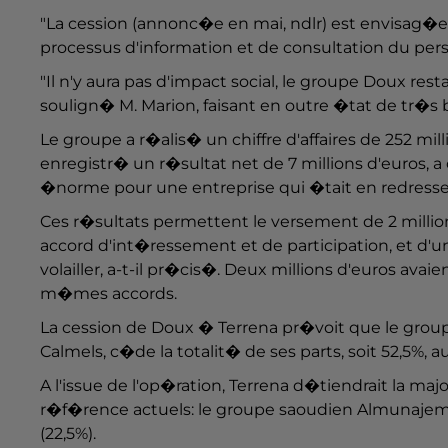
"La cession (annonc�e en mai, ndlr) est envisag�e 
processus d'information et de consultation du per
"Il n'y aura pas d'impact social, le groupe Doux res
soulign� M. Marion, faisant en outre �tat de tr�s
Le groupe a r�alis� un chiffre d'affaires de 252 mi
enregistr� un r�sultat net de 7 millions d'euros,
�norme pour une entreprise qui �tait en redressem
Ces r�sultats permettent le versement de 2 million
accord d'int�ressement et de participation, et d'un
volailler, a-t-il pr�cis�. Deux millions d'euros av
m�mes accords.
La cession de Doux � Terrena pr�voit que le groupe D
Calmels, c�de la totalit� de ses parts, soit 52,5%,
A l'issue de l'op�ration, Terrena d�tiendrait la ma
r�f�rence actuels: le groupe saoudien Almunajem (25%
(22,5%).