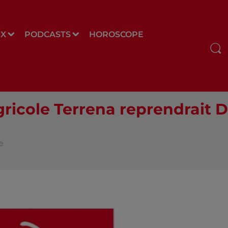
UX
PODCASTS
HOROSCOPE
agricole Terrena reprendrait 
e