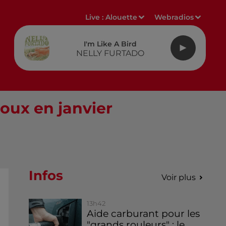
Live :
Alouette
Webradios
I'm Like A Bird
NELLY FURTADO
Doux en janvier
Infos
Voir plus
13h42
Aide carburant pour les
"grands rouleurs" : le