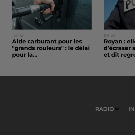
13h42
10h54
Aide carburant pour les
Royan : el
"grands rouleurs" : le délai
d’écraser 
pour la...
et dit regre
RADIO
I