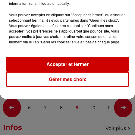
information transmitted automatically.
Vous pouvez accepter en cliquant sur "Accepter et fermer", ou affiner en
sélectionnant les finalités et/ou partenaires dans "Gérer mes choix".
Vous pouvez également refuser en cliquant sur "Continuer sans
accepter". Vos préférences ne s'appliqueront que pour ce site. Vous
pouvez mettre à jour vos choix, ou retirer votre consentement à tout
moment via le lien "Gérer les cookies" situé en bas de chaque page.
Sortie de "Monsieur Aznavour" : entretien
avec Tahar Rahim et une...
Accepter et fermer
Le film événement "Monsieur Aznavour" sort dans les
salles de cinéma ce mercredi 23 octobre.
Gérer mes choix
6
7
8
9
10
11
12
Infos
Voir plus