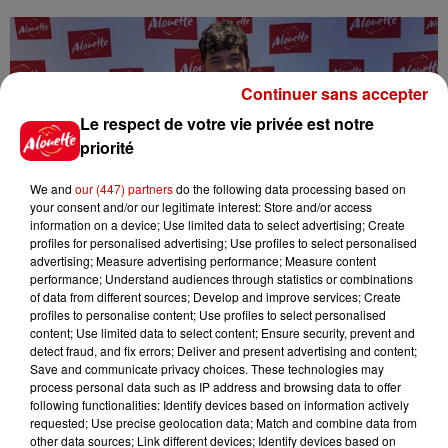
Continuer sans accepter
Le respect de votre vie privée est notre
priorité
We and
our (447) partners
do the following data processing based on
your consent and/or our legitimate interest: Store and/or access
information on a device; Use limited data to select advertising; Create
profiles for personalised advertising; Use profiles to select personalised
advertising; Measure advertising performance; Measure content
Joseph Kamel invité du Matin Alouette : le
performance; Understand audiences through statistics or combinations
of data from different sources; Develop and improve services; Create
replay
profiles to personalise content; Use profiles to select personalised
Ce vendredi 25 octobre, l'artiste Joseph Kamel était
content; Use limited data to select content; Ensure security, prevent and
en direct sur Alouette !
detect fraud, and fix errors; Deliver and present advertising and content;
Save and communicate privacy choices. These technologies may
process personal data such as IP address and browsing data to offer
following functionalities: Identify devices based on information actively
requested; Use precise geolocation data; Match and combine data from
other data sources; Link different devices; Identify devices based on