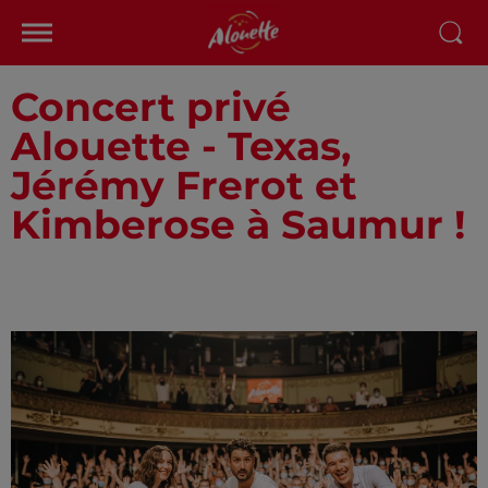
Concert privé
Alouette - Texas,
Jérémy Frerot et
Kimberose à Saumur !