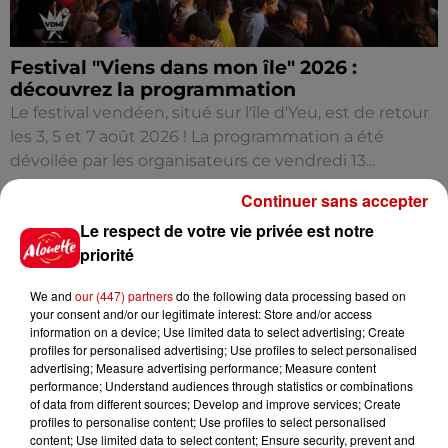
Festival "Viens dans mon île" 2026 :
découvrez la programmation
Le festival vendéen, situé sur l'île d'Yeu, est de retour
les 3, 5 et 7 août 2026 ! La programmation a été
dévoilée par les organisateurs ce vendredi 13...
Continuer sans accepter
Le respect de votre vie privée est notre
priorité
We and
our (447) partners
do the following data processing based on
your consent and/or our legitimate interest: Store and/or access
information on a device; Use limited data to select advertising; Create
profiles for personalised advertising; Use profiles to select personalised
advertising; Measure advertising performance; Measure content
performance; Understand audiences through statistics or combinations
of data from different sources; Develop and improve services; Create
profiles to personalise content; Use profiles to select personalised
content; Use limited data to select content; Ensure security, prevent and
Fête du Cognac 2026 : quels sont les