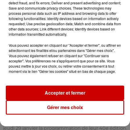
detect fraud, and fix errors; Deliver and present advertising and content;
premiers artistes programmés ?
Save and communicate privacy choices. These technologies may
La Fête du Cognac se tiendra du 23 au 25 juillet, aux
process personal data such as IP address and browsing data to offer
following functionalities: Identify devices based on information actively
abords du Parc François 1er à Cognac. Découvrez dès
requested; Use precise geolocation data; Match and combine data from
maintenant les artistes annoncés pour la première...
other data sources; Link different devices; Identify devices based on
information transmitted automatically.
Vous pouvez accepter en cliquant sur "Accepter et fermer", ou affiner en
sélectionnant les finalités et/ou partenaires dans "Gérer mes choix".
Vous pouvez également refuser en cliquant sur "Continuer sans
accepter". Vos préférences ne s'appliqueront que pour ce site. Vous
pouvez mettre à jour vos choix, ou retirer votre consentement à tout
moment via le lien "Gérer les cookies" situé en bas de chaque page.
Accepter et fermer
Gérer mes choix
Festival de Poupet 2026 : Vanessa Paradis,
Julien Doré, Helena,...
Les organisateurs du festival vendéen ont révélé ce
jeudi 29 janvier la programmation de leur 40e édition.