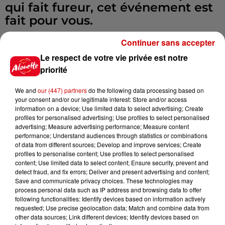
qui fait fureur, cet événement est
fait pour vous.
Continuer sans accepter
Venez vibrer au rythme des
Le respect de votre vie privée est notre
échanges spectaculaires en
priorité
admirant le Top 10 français en
action sur nos terrains. C'est
We and
our (447) partners
do the following data processing based on
l'occasion idéale de découvrir ce
your consent and/or our legitimate interest: Store and/or access
information on a device; Use limited data to select advertising; Create
sport de raquette ludique, rapide
profiles for personalised advertising; Use profiles to select personalised
et accessible à tous les âges.
advertising; Measure advertising performance; Measure content
performance; Understand audiences through statistics or combinations
of data from different sources; Develop and improve services; Create
Venez nombreux pour soutenir les
profiles to personalise content; Use profiles to select personalised
champions, profiter de l'ambiance
content; Use limited data to select content; Ensure security, prevent and
detect fraud, and fix errors; Deliver and present advertising and content;
et partager un moment convivial
Save and communicate privacy choices. These technologies may
au cœur de notre village !
process personal data such as IP address and browsing data to offer
following functionalities: Identify devices based on information actively
Infos
Voir plus
requested; Use precise geolocation data; Match and combine data from
other data sources; Link different devices; Identify devices based on