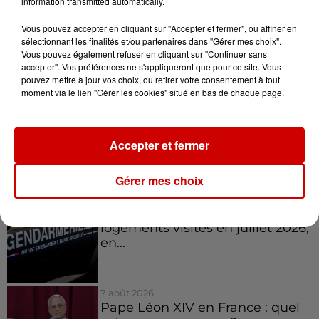
information transmitted automatically.
13h42
Aide carburant pour les "grands
Vous pouvez accepter en cliquant sur "Accepter et fermer", ou affiner en
rouleurs" : le délai pour la...
sélectionnant les finalités et/ou partenaires dans "Gérer mes choix".
Vous pouvez également refuser en cliquant sur "Continuer sans
accepter". Vos préférences ne s'appliqueront que pour ce site. Vous
pouvez mettre à jour vos choix, ou retirer votre consentement à tout
moment via le lien "Gérer les cookies" situé en bas de chaque page.
10h54
Royan : elle tente d’écraser son
ex-conjoint et dit regretter...
Accepter et fermer
Gérer mes choix
9h45
Cambriolages : plus de 18 000
logements visités en juillet 2026,
en...
7 août 2026
Pape Léon XIV en France : quel