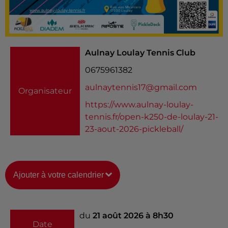
Aulnay Loulay Tennis Club
0675961382
aulnaytennis17@gmail.com
Organisateur
https://www.aulnay-loulay-
tennis.fr/open-k250-de-loulay-21-
23-aout-2026-pickleball/
Ajouter à votre calendrier
du
21 août 2026 à 8h30
Date