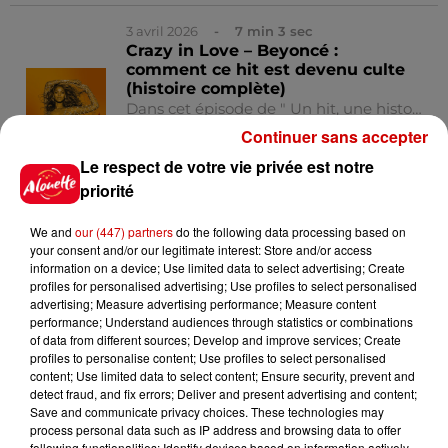
3 avril 2026
- 7 min 3 sec
Crazy in Love – Beyoncé :
comment ce hit est devenu culte
(histoire complète)
Dans cet épisode de " Un hit, une histoire", Julien vous raconte la naissance de Crazy in Love, le tube qui a lancé la carrière solo de Beyoncé. Un sample, un couplet écrit en quelques minutes par Jay-Z… et un pari risqué pour la maison de disques. Découvrez les coulisses d’un des plus grands hits des années 2000. Bonne écoute et n'oubliez pas de vous abonner au podcast 😉 🎵 Autres podcasts recommandés : ⭐ Mon job de rêve 🎙 Fin de semaine ⭐ Réussite 🔑 All Access
Continuer sans accepter
0:00
7
Le respect de votre vie privée est notre
priorité
We and
our (447) partners
do the following data processing based on
1er avril 2026
- 5 min 56 sec
your consent and/or our legitimate interest: Store and/or access
Madonna – Like a Virgin : la
information on a device; Use limited data to select advertising; Create
chanson qu’elle détestait… avant
profiles for personalised advertising; Use profiles to select personalised
de la rendre culte
advertising; Measure advertising performance; Measure content
Quand Madonna entend " Like a Virgin" pour la première fois, elle déteste la chanson. Quelques heures plus tard, elle décide pourtant de l’enregistrer… et d’en faire un hymne mondial. Dans cet épisode de " Un hit, une histoire", on vous raconte comment ce titre sulfureux est devenu un tournant historique pour la Queen of Pop. Bonne écoute !! 🎵 Autres podcasts recommandés : ⭐ Mon job de rêve 🎙 Fin de semaine ⭐ Réussite 🔑 All Access
performance; Understand audiences through statistics or combinations
of data from different sources; Develop and improve services; Create
profiles to personalise content; Use profiles to select personalised
0:00
5
content; Use limited data to select content; Ensure security, prevent and
detect fraud, and fix errors; Deliver and present advertising and content;
Save and communicate privacy choices. These technologies may
process personal data such as IP address and browsing data to offer
following functionalities: Identify devices based on information actively