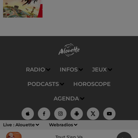
RADIO
INFOS
JEUX
PODCASTS
HOROSCOPE
AGENDA
Live :
Alouette
Webradios
Mentions Légales
Régie Publicitaire
Contact
Tout S'en Va