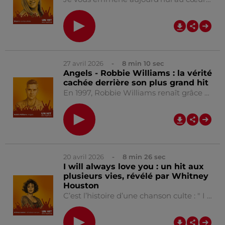
0:00
7
27 avril 2026
- 8 min 10 sec
Angels - Robbie Williams : la vérité
cachée derrière son plus grand hit
En 1997, Robbie Williams renaît grâce à une chanson née d’une rencontre improbable dans un pub irlandais. Entre désespoir, inspiration et renaissance, “ Angels ” va bouleverser sa carrière… et des millions de vies. Bonne écoute !! 🎵 Autres podcasts recommandés : ⭐ Mon job de rêve 🎙 Fin de semaine ⭐ Réussite
0:00
8
20 avril 2026
- 8 min 26 sec
I will always love you : un hit aux
plusieurs vies, révélé par Whitney
Houston
C’est l’histoire d’une chanson culte : " I will always love you". Un titre qui a vécu plusieurs vies, bien avant Whitney Houston. Dans ce nouvel épisode de " Un Hit, une Histoire", je vous raconte l’incroyable destin de l’un des plus grands hits de tous les temps. Bonne écoute !! Julien 🎵 Autres podcasts recommandés : ⭐ Mon job de rêve 🎙 Fin de semaine ⭐ Réussite 🔑 All Access
0:00
8