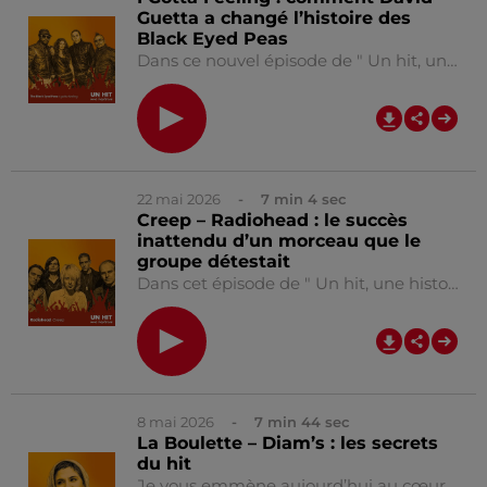
Guetta a changé l’histoire des
Black Eyed Peas
Dans ce nouvel épisode de " Un hit, une histoire", Julien vous raconte la naissance de “ I Gotta Feeling ”, le tube mondial des Black Eyed Peas. Une chanson devenue un hymne festif planétaire… née grâce à une rencontre inattendue avec David Guetta. Vous allez découvrir comment Will.i.am a imaginé ce morceau en pleine crise financière et pourquoi le texte devait au départ être proposé à un groupe mondial. Bonne écoute !!
0:00
7
22 mai 2026
- 7 min 4 sec
Creep – Radiohead : le succès
inattendu d’un morceau que le
groupe détestait
Dans cet épisode de " Un hit, une histoire", Julien vous raconte l’incroyable destin de Creep, le premier grand succès de Radiohead. Une chanson née d’un complexe amoureux… que le groupe ne voulait même pas enregistrer. Enregistré presque par hasard, ignoré à sa sortie… puis adopté par le public américain, découvrez comment ce titre est devenu un classique du rock des années 90. Bonne écoute !!
0:00
7
8 mai 2026
- 7 min 44 sec
La Boulette – Diam’s : les secrets
du hit
Je vous emmène aujourd’hui au cœur de l’histoire de “ La Boulette ”, le titre culte de Diam’s qui a marqué toute une génération. Dans cet épisode, je vous raconte comment cette chanson est née en studio, les messages cachés dans ses paroles et pourquoi tout le monde a cru qu’elle racontait les émeutes de 2005. Un titre qui résonne encore aujourd’hui, plus de 20 ans après sa sortie. Bonne écoute !! Julien