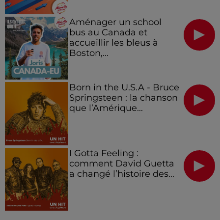
Aménager un school
bus au Canada et
accueillir les bleus à
Boston,...
Born in the U.S.A - Bruce
Springsteen : la chanson
que l’Amérique...
I Gotta Feeling :
comment David Guetta
a changé l’histoire des...