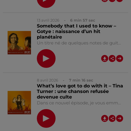
13 avril 2026
- 6 min 57 sec
Somebody that I used to know –
Gotye : naissance d’un hit
planétaire
Un titre né de quelques notes de guitare trouvées sur un vieux vinyle. Retour en 2011 dans cet épisode de " Un hit, une histoire" avec le titre de Gotye “ Somebody that I used to know ”. Vous allez entendre que ce duo avec Kimbra n’était pas prévu, et comprendre comment est né ce titre au succès mondial fulgurant. Bonne écoute !!! 🎵 Autres podcasts recommandés : ⭐ Mon job de rêve 🎙 Fin de semaine ⭐ Réussite 🔑 All Access
0:00
6
8 avril 2026
- 7 min 16 sec
What’s love got to do with it – Tina
Turner : une chanson refusée
devenue culte
Dans ce nouvel épisode, je vous emmène dans les années 80 pour vous raconter comment Tina Turner a relancé sa carrière avec “ What’s love got to do with it ”, une chanson qu’elle n’aimait pas vraiment au départ. Un titre refusé par plusieurs artistes… et qui va finalement devenir un tube mondial. Bonne écoute... Julien N'oubliez pas de vous abonner au podcast 😉 🎵 Autres podcasts recommandés : ⭐ Mon job de rêve 🎙 Fin de semaine ⭐ Réussite 🔑 All Access
0:00
7