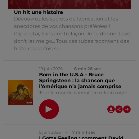
Un hit une histoire
Découvrez les secrets de fabrication et les
anecdotes de vos chansons préférées !
Papaoutai, Sans contrefaçon, Je te donne, Love
don't let me go... Tous ces tubes racontent des
histoires parfois su
19 juin 2026
- 6 min 28 sec
Born in the U.S.A - Bruce
Springsteen : la chanson que
l’Amérique n’a jamais comprise
Tout le monde connaît ce refrain mythique de Bruce Springsteen : “ Born in the U.S.A… ” Un morceau devenu un symbole des États-Unis… repris dans les stades, les campagnes politiques et les plus grands événements. Mais derrière cette énergie explosive se cache en réalité une chanson sombre, engagée… et profondément mal comprise. Dans cet épisode de " Un Hit, une Histoire", Julien vous raconte comment Bruce Springsteen a transformé l’histoire d’un vétéran du Vietnam en l’un des plus grands tubes des années 80. Bonne écoute !!
0:00
6
5 juin 2026
- 7 min 1 sec
I Gotta Feeling : comment David