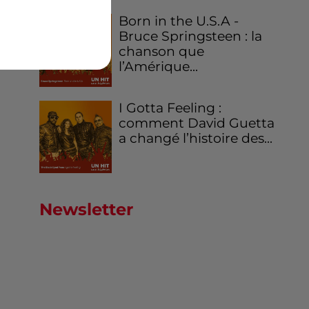
s
Born in the U.S.A -
Bruce Springsteen : la
chanson que
l’Amérique...
I Gotta Feeling :
comment David Guetta
a changé l’histoire des...
Newsletter