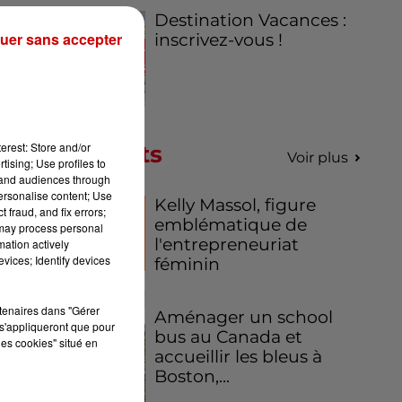
Destination Vacances :
uer sans accepter
inscrivez-vous !
erest: Store and/or
Podcasts
Voir plus
 et
tising; Use profiles to
tand audiences through
personalise content; Use
Kelly Massol, figure
 fraud, and fix errors;
.
emblématique de
 may process personal
l'entrepreneuriat
mation actively
vices; Identify devices
féminin
rtenaires dans "Gérer
Aménager un school
s'appliqueront que pour
bus au Canada et
les cookies" situé en
accueillir les bleus à
Boston,...