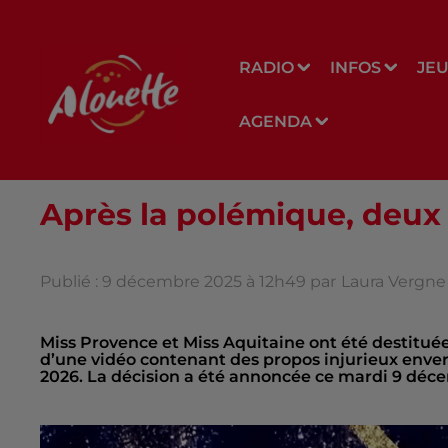
RADIO
INFOS
JE
AGENDA
Après la polémique, deux
Publié : 9 décembre 2025 à 12h49 par
Laura Vergne
Miss Provence et Miss Aquitaine ont été destituées
d’une vidéo contenant des propos injurieux envers
2026. La décision a été annoncée ce mardi 9 déc