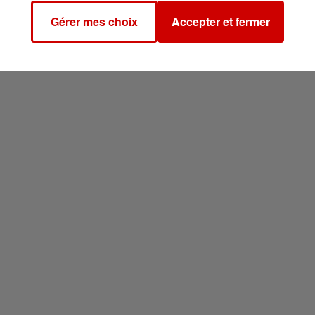
ance
se retrouve durablement
marquée
par cette affaire.
Gérer mes choix
Accepter et fermer
 une polémique qui rappelle l’exposition permanente de