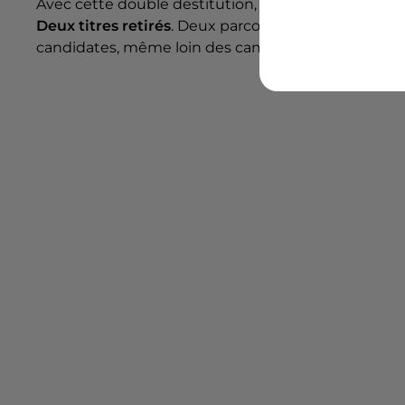
Avec cette double destitution, l’
édition de Miss Fr
Deux titres retirés
. Deux parcours stoppés net. Et
candidates, même loin des caméras.