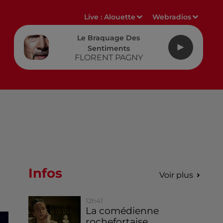
Live :
Alouette
Webradios
Le Braquage Des
Sentiments
FLORENT PAGNY
Infos
Voir plus
12h41
La comédienne
rochefortaise