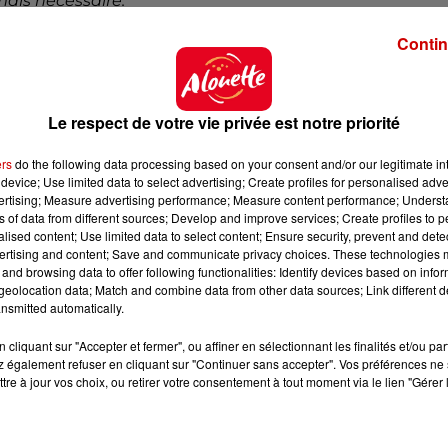
mais nécessaire."
titres régionaux pour l'année 2026.
Contin
Le respect de votre vie privée est notre priorité
 titre :
ers
do the following data processing based on your consent and/or our legitimate int
sadrice de sa région... Un visage de sérieux, de respect
device; Use limited data to select advertising; Create profiles for personalised adver
vertising; Measure advertising performance; Measure content performance; Unders
ns of data from different sources; Develop and improve services; Create profiles to 
alised content; Use limited data to select content; Ensure security, prevent and detect
atible avec l’image que doivent incarner les candidates
ertising and content; Save and communicate privacy choices. These technologies
and browsing data to offer following functionalities: Identify devices based on infor
eolocation data; Match and combine data from other data sources; Link different de
nsmitted automatically.
cliquant sur "Accepter et fermer", ou affiner en sélectionnant les finalités et/ou pa
xcuses publiques. Une démarche reconnue, mais jugée
 également refuser en cliquant sur "Continuer sans accepter". Vos préférences ne 
le maintien de leur titre."
Les comités appellent
tre à jour vos choix, ou retirer votre consentement à tout moment via le lien "Gérer 
Aucune faute ne justifie la haine, l’acharnement ou les