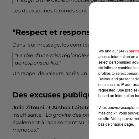
"Il s’agit d’une décision lourde de conséquences 
Les deux jeunes femmes sont
destituées de leurs 
"Respect et responsabilité"
Dans leur message, les comités rappellent le sens du
We and
our (447) partn
"
Le rôle d’une Miss régionale est d’être une ambas
access information on a 
select personalised ad
de responsabilité."
statistics or combinatio
profiles to select person
Un rappel de valeurs, après un épisode jugé incomp
Deliver and present adv
data such as IP address 
requested; Use precise g
Des excuses publiques
based on information tra
Vous pouvez accepter en 
Julie Zitouni
et
Aïnhoa Laitete
ont présenté des e
mes choix". Vous pouvez
insuffisante. "
La gravité des propos rend impossible 
ce site. Vous pouvez met
également à l’apaisement sur les réseaux sociaux. "
bas de chaque page.
menaces.
"