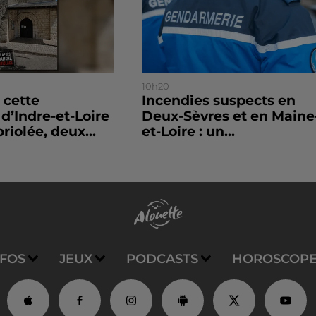
10h20
 cette
Incendies suspects en
’Indre-et-Loire
Deux-Sèvres et en Maine
riolée, deux...
et-Loire : un...
NFOS
JEUX
PODCASTS
HOROSCOP