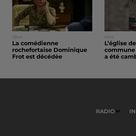
12h41
11h12
La comédienne
L’église de
rochefortaise Dominique
commune d
Frot est décédée
a été camb
RADIO
I